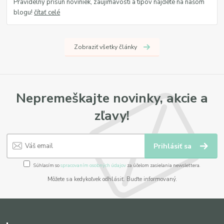
Pravidelný prísun noviniek, zaujímavostí a tipov nájdete na našom
blogu!
čítať celé
Zobraziť všetky články
Nepremeškajte novinky, akcie a
zľavy!
Prihlásiť sa
Súhlasím so
spracovaním osobných údajov
za účelom zasielania newslettera.
Môžete sa kedykoľvek odhlásiť. Buďte informovaný.