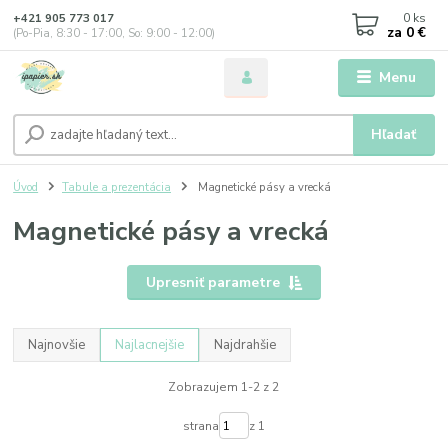
0
ks
+421 905 773 017
za
0 €
(Po-Pia, 8:30 - 17:00, So: 9:00 - 12:00)
Menu
Hľadať
Úvod
Tabule a prezentácia
Magnetické pásy a vrecká
Magnetické pásy a vrecká
Upresniť parametre
Najnovšie
Najlacnejšie
Najdrahšie
Zobrazujem 1-2 z 2
strana
z 1