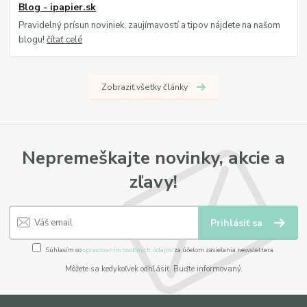
Blog - ipapier.sk
Pravidelný prísun noviniek, zaujímavostí a tipov nájdete na našom
blogu!
čítať celé
Zobraziť všetky články
Nepremeškajte novinky, akcie a
zľavy!
Prihlásiť sa
Súhlasím so
spracovaním osobných údajov
za účelom zasielania newslettera.
Môžete sa kedykoľvek odhlásiť. Buďte informovaný.