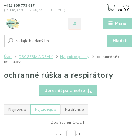
0
ks
+421 905 773 017
za
0 €
(Po-Pia, 8:30 - 17:00, So: 9:00 - 12:00)
Menu
Hľadať
Úvod
DROGÉRIA A OBALY
Hygienické potreby
ochranné rúška a
respirátory
ochranné rúška a respirátory
Upresniť parametre
Najnovšie
Najlacnejšie
Najdrahšie
Zobrazujem 1-1 z 1
strana
z 1