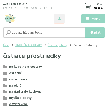
0
ks
+421 905 773 017
za
0 €
(Po-Pia, 8:30 - 17:00, So: 9:00 - 12:00)
Menu
Hľadať
Úvod
DROGÉRIA A OBALY
Čistiace potreby
čistiace prostriedky
čistiace prostriedky
na kúpelne a toalety
ostatné
osviežovače
na okná
na riad a do kuchyne
mydlá a pasty
dezinfekčné