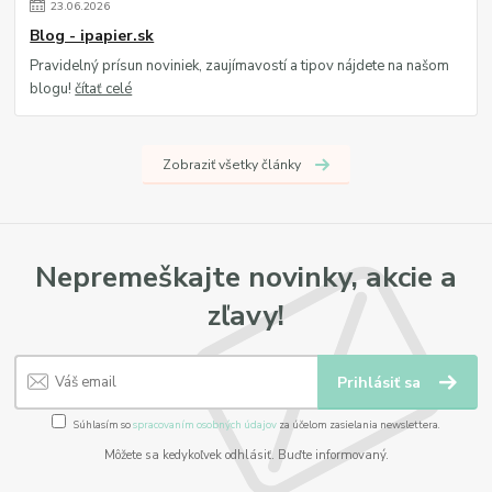
23
.
06
.
2026
Blog - ipapier.sk
Pravidelný prísun noviniek, zaujímavostí a tipov nájdete na našom
blogu!
čítať celé
Zobraziť všetky články
Nepremeškajte novinky, akcie a
zľavy!
Prihlásiť sa
Súhlasím so
spracovaním osobných údajov
za účelom zasielania newslettera.
Môžete sa kedykoľvek odhlásiť. Buďte informovaný.