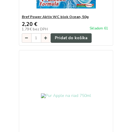
Bref Power Aktiv WC blok Ocean, 50g
2,20 €
Skladom 61
1,79 €
bez DPH
Pridať do košíka