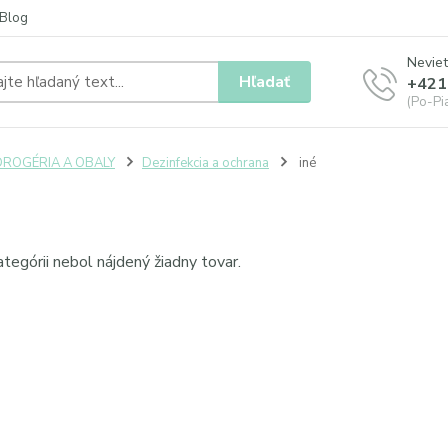
Blog
Neviet
Hľadať
+421
(Po-Pia
DROGÉRIA A OBALY
Dezinfekcia a ochrana
iné
ategórii nebol nájdený žiadny tovar.