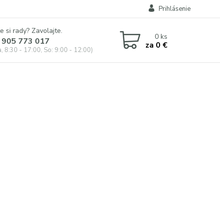
Prihlásenie
e si rady? Zavolajte.
0
ks
 905 773 017
za
0 €
, 8:30 - 17:00, So: 9:00 - 12:00)