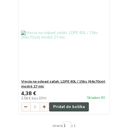
Vrecia na odpad zaťah. LDPE 60L / 15ks (64x70cm)
modré 27 mic
4,38 €
Skladom 40
3,56 €
bez DPH
Pridať do košíka
strana
z 1