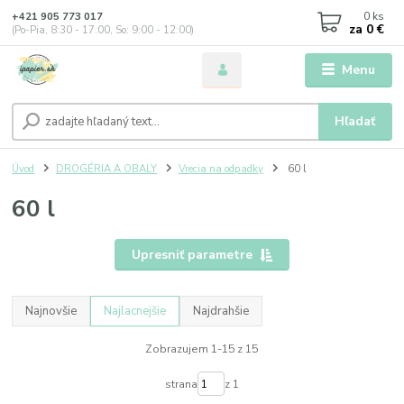
0
ks
+421 905 773 017
za
0 €
(Po-Pia, 8:30 - 17:00, So: 9:00 - 12:00)
Menu
Hľadať
Úvod
DROGÉRIA A OBALY
Vrecia na odpadky
60 l
60 l
Upresniť parametre
Najnovšie
Najlacnejšie
Najdrahšie
Zobrazujem 1-15 z 15
strana
z 1