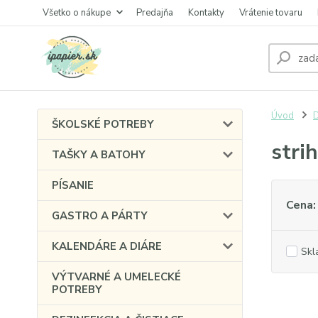
Všetko o nákupe
Predajňa
Kontakty
Vrátenie tovaru
Úvod
ŠKOLSKÉ POTREBY
stri
TAŠKY A BATOHY
PÍSANIE
Cena:
GASTRO A PÁRTY
KALENDÁRE A DIÁRE
Skl
VÝTVARNÉ A UMELECKÉ
POTREBY