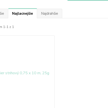
šie
Najlacnejšie
Najdrahšie
m 1-1 z 1