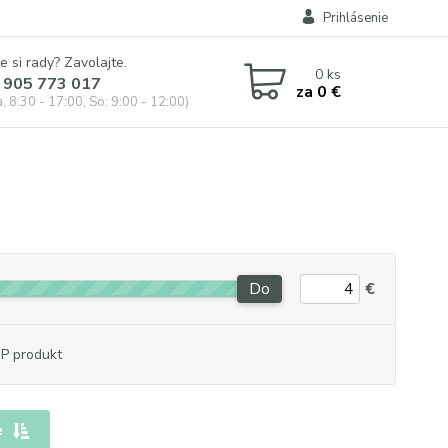
Prihlásenie
e si rady? Zavolajte.
0
ks
 905 773 017
za
0 €
, 8:30 - 17:00, So: 9:00 - 12:00)
Do
€
P produkt
e