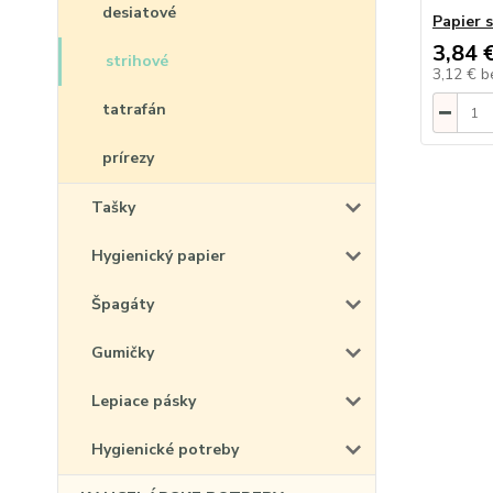
desiatové
Papier s
3,84 
strihové
3,12 €
b
tatrafán
prírezy
Tašky
Hygienický papier
Špagáty
Gumičky
Lepiace pásky
Hygienické potreby