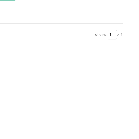
strana
z 1