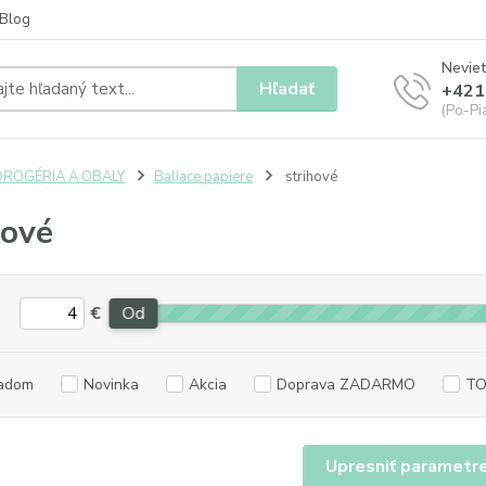
Blog
Neviet
Hľadať
+421
(Po-Pia
DROGÉRIA A OBALY
Baliace papiere
strihové
hové
€
Od
adom
Novinka
Akcia
Doprava ZADARMO
TO
Upresniť parametr