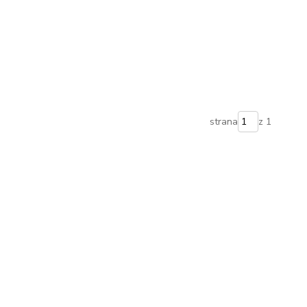
strana
z 1