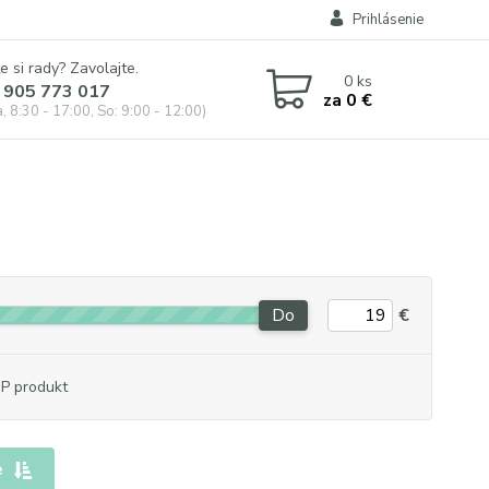
Prihlásenie
e si rady? Zavolajte.
0
ks
 905 773 017
za
0 €
, 8:30 - 17:00, So: 9:00 - 12:00)
Do
€
P produkt
e