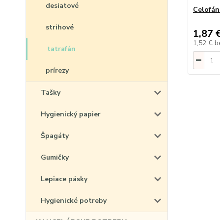
desiatové
Celofán 
strihové
1,87 
1,52 €
b
tatrafán
prírezy
Tašky
Hygienický papier
Špagáty
Gumičky
Lepiace pásky
Hygienické potreby