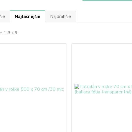
šie
Najlacnejšie
Najdrahšie
m 1-3 z 3