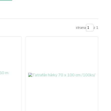
strana
z 1