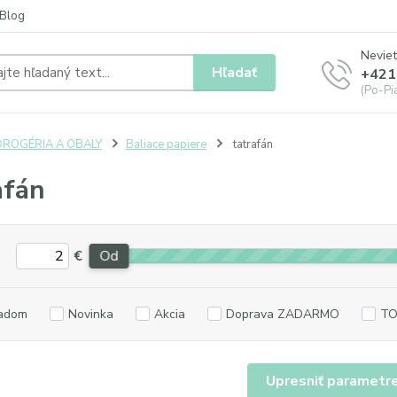
Blog
Neviet
Hľadať
+421
(Po-Pia
DROGÉRIA A OBALY
Baliace papiere
tatrafán
afán
€
Od
adom
Novinka
Akcia
Doprava ZADARMO
TO
Upresniť parametr