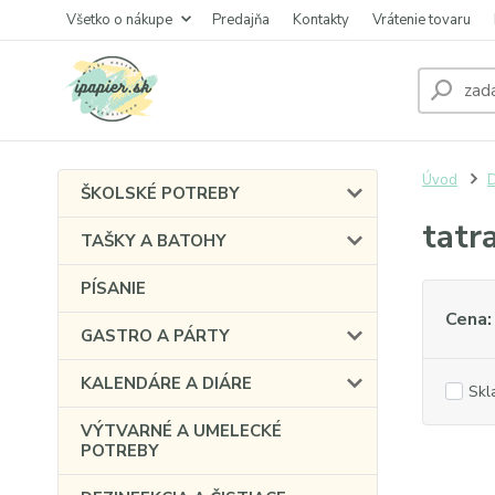
Všetko o nákupe
Predajňa
Kontakty
Vrátenie tovaru
Úvod
ŠKOLSKÉ POTREBY
tatr
TAŠKY A BATOHY
PÍSANIE
Cena:
GASTRO A PÁRTY
KALENDÁRE A DIÁRE
Skl
VÝTVARNÉ A UMELECKÉ
POTREBY