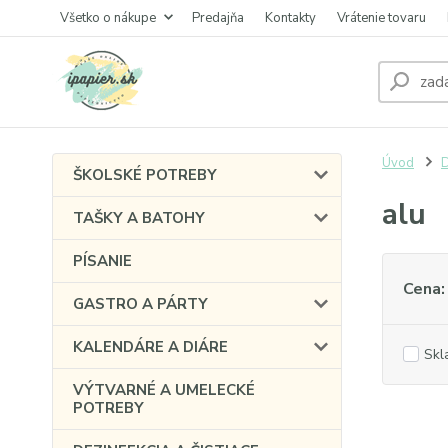
Všetko o nákupe
Predajňa
Kontakty
Vrátenie tovaru
Úvod
ŠKOLSKÉ POTREBY
alu
TAŠKY A BATOHY
PÍSANIE
Cena:
GASTRO A PÁRTY
KALENDÁRE A DIÁRE
Skl
VÝTVARNÉ A UMELECKÉ
POTREBY