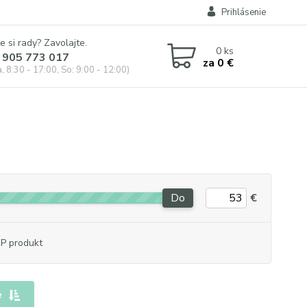
Prihlásenie
e si rady? Zavolajte.
0
ks
 905 773 017
za
0 €
, 8:30 - 17:00, So: 9:00 - 12:00)
Do
€
P produkt
e