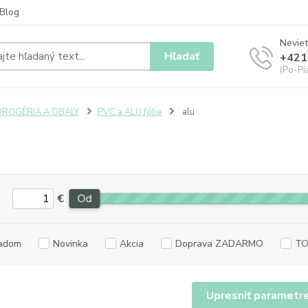
Blog
Neviet
Hľadať
+421
(Po-Pia
DROGÉRIA A OBALY
PVC a ALU fólie
alu
€
Od
adom
Novinka
Akcia
Doprava ZADARMO
TO
Upresniť parametr