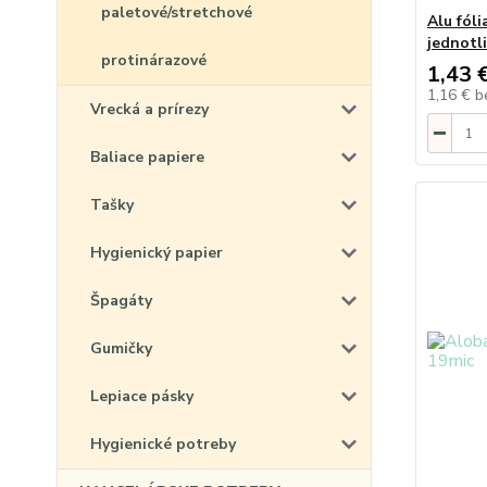
paletové/stretchové
Alu fól
jednotli
protinárazové
1,43 
1,16 €
b
Vrecká a prírezy
Baliace papiere
Tašky
Hygienický papier
Špagáty
Gumičky
Lepiace pásky
Hygienické potreby