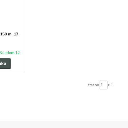
 150 m, 17
Skladom 12
íka
strana
z 1