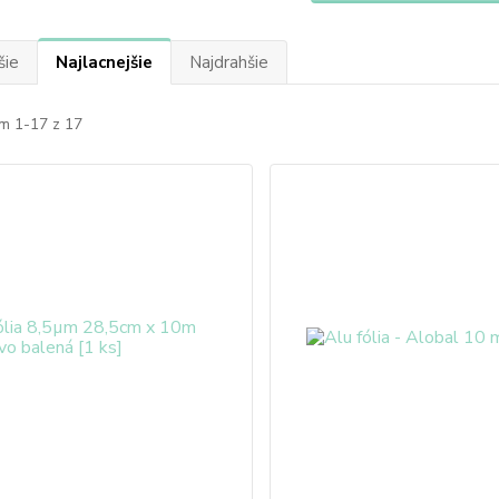
šie
Najlacnejšie
Najdrahšie
m 1-17 z 17