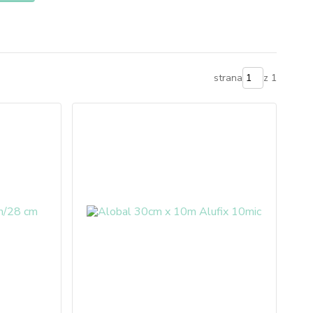
strana
z 1