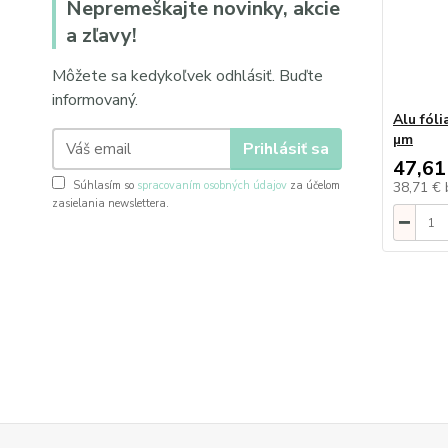
Nepremeškajte novinky, akcie
a zľavy!
Môžete sa kedykoľvek odhlásiť. Buďte
informovaný.
Alu fóli
µm
Prihlásiť sa
47,61
Súhlasím so
spracovaním osobných údajov
za účelom
38,71 €
zasielania newslettera.