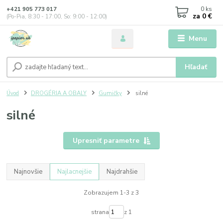
0
ks
+421 905 773 017
za
0 €
(Po-Pia, 8:30 - 17:00, So: 9:00 - 12:00)
Menu
Hľadať
Úvod
DROGÉRIA A OBALY
Gumičky
silné
silné
Upresniť parametre
Najnovšie
Najlacnejšie
Najdrahšie
Zobrazujem 1-3 z 3
strana
z 1