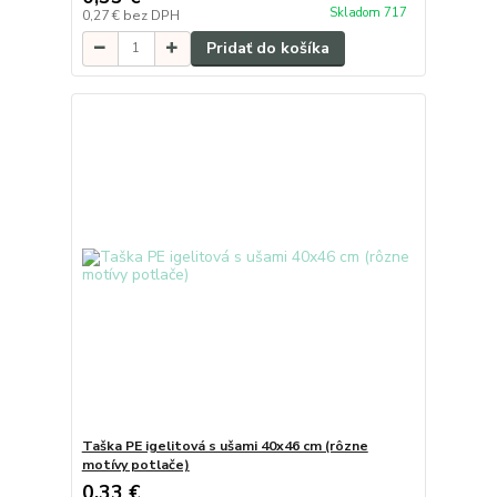
Skladom 717
0,27 €
bez DPH
Pridať do košíka
Taška PE igelitová s ušami 40x46 cm (rôzne
motívy potlače)
0,33 €