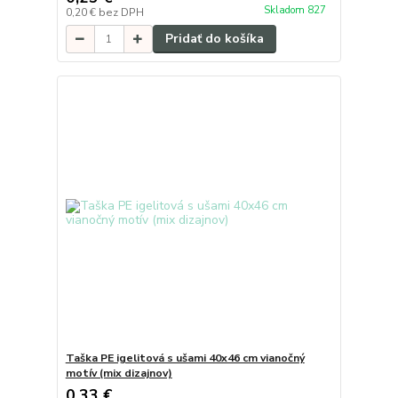
Skladom 827
0,20 €
bez DPH
Pridať do košíka
Taška PE igelitová s ušami 40x46 cm vianočný
motív (mix dizajnov)
0,33 €