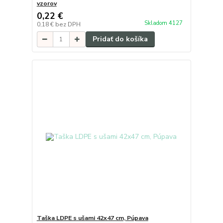
vzorov
0,22 €
Skladom 4127
0,18 €
bez DPH
Pridať do košíka
Taška LDPE s ušami 42x47 cm, Púpava