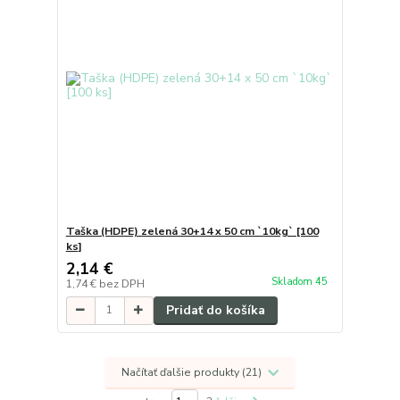
Taška (HDPE) zelená 30+14 x 50 cm `10kg` [100
ks]
2,14 €
Skladom 45
1,74 €
bez DPH
Pridať do košíka
Načítať ďalšie produkty (21)