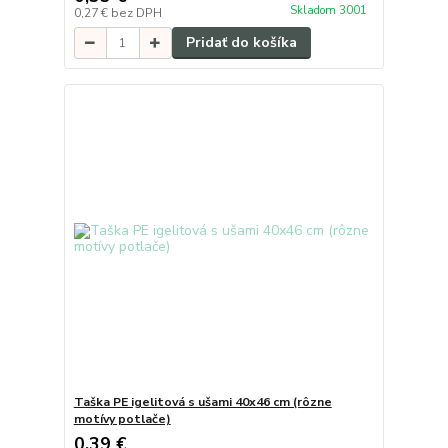
Skladom 3001
0,27 €
bez DPH
Pridať do košíka
Taška PE igelitová s ušami 40x46 cm (rôzne
motívy potlače)
0,39 €