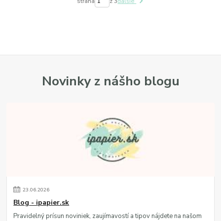
strana
z 3
ďalšie
Novinky z nášho blogu
23
.
06
.
2026
Blog - ipapier.sk
Pravidelný prísun noviniek, zaujímavostí a tipov nájdete na našom