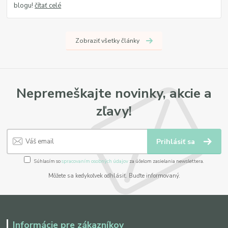
blogu!
čítať celé
Zobraziť všetky články
Nepremeškajte novinky, akcie a
zľavy!
Prihlásiť sa
Súhlasím so
spracovaním osobných údajov
za účelom zasielania newslettera.
Môžete sa kedykoľvek odhlásiť. Buďte informovaný.
Informácie pre zákazníkov