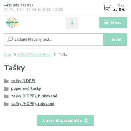
0
ks
+421 905 773 017
za
0 €
(Po-Pia, 8:30 - 17:00, So: 9:00 - 12:00)
Menu
Hľadať
Úvod
DROGÉRIA A OBALY
Tašky
Tašky
tašky (LDPE)
papierové tašky
tašky (HDPE), blokované
tašky (HDPE), rolované
Upresniť parametre