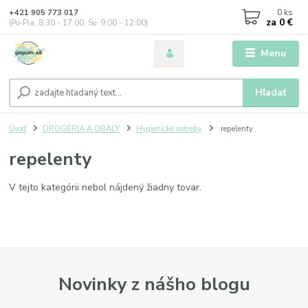
0
ks
+421 905 773 017
za
0 €
(Po-Pia, 8:30 - 17:00, So: 9:00 - 12:00)
Menu
Hľadať
Úvod
DROGÉRIA A OBALY
Hygienické potreby
repelenty
repelenty
V tejto kategórii nebol nájdený žiadny tovar.
Novinky z nášho blogu