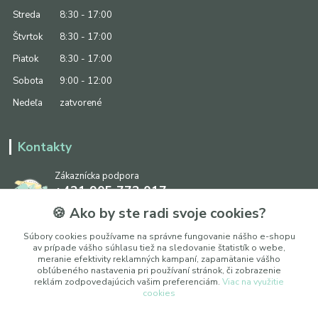
Streda
8:30 - 17:00
Štvrtok
8:30 - 17:00
Piatok
8:30 - 17:00
Sobota
9:00 - 12:00
Nedeľa
zatvorené
Kontakty
Zákaznícka podpora
+421 905 773 017
(Po-Pia, 8:30 - 17:00, So: 9:00 - 12:00)
🍪 Ako by ste radi svoje cookies?
info@ipapier.sk
Súbory cookies používame na správne fungovanie nášho e-shopu
av prípade vášho súhlasu tiež na sledovanie štatistík o webe,
meranie efektivity reklamných kampaní, zapamätanie vášho
obľúbeného nastavenia pri používaní stránok, či zobrazenie
reklám zodpovedajúcich vašim preferenciám.
Viac na využitie
cookies