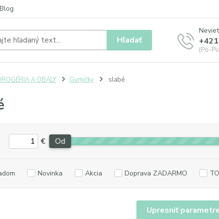
Blog
Neviet
Hľadať
+421
(Po-Pia
DROGÉRIA A OBALY
Gumičky
slabé
é
€
Od
adom
Novinka
Akcia
Doprava ZADARMO
TO
Upresniť parametr