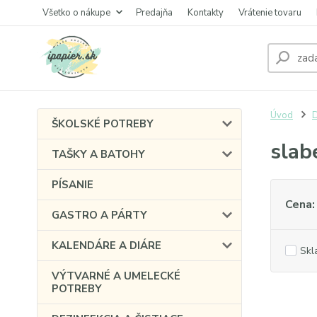
Všetko o nákupe
Predajňa
Kontakty
Vrátenie tovaru
Úvod
ŠKOLSKÉ POTREBY
slab
TAŠKY A BATOHY
PÍSANIE
Cena:
GASTRO A PÁRTY
KALENDÁRE A DIÁRE
Skl
VÝTVARNÉ A UMELECKÉ
POTREBY