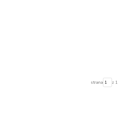
strana
z 1