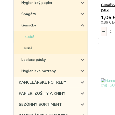
Hygienický papier
Gumičky
[50 g]
Špagáty
1,06 
0,86 €
b
Gumičky
slabé
silné
Lepiace pásky
Hygienické potreby
KANCELÁRSKE POTREBY
PAPIER, ZOŠITY A KNIHY
SEZÓNNY SORTIMENT