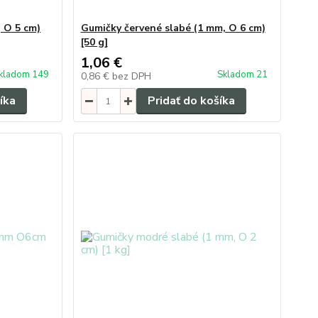
 O 5 cm)
Gumičky červené slabé (1 mm, O 6 cm)
[50 g]
1,06 €
kladom 149
Skladom 21
0,86 €
bez DPH
íka
Pridať do košíka