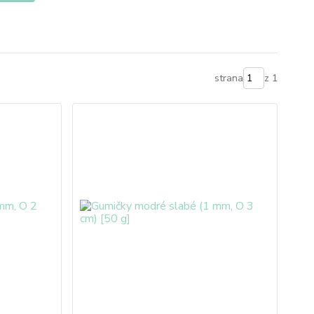
strana
z 1