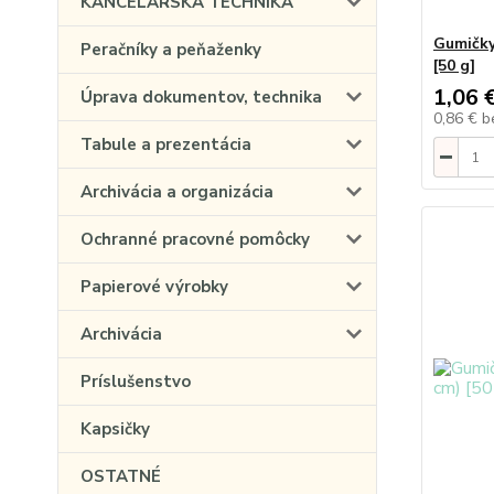
KANCELÁRSKA TECHNIKA
Gumičky
Peračníky a peňaženky
[50 g]
1,06 
Úprava dokumentov, technika
0,86 €
b
Tabule a prezentácia
Archivácia a organizácia
Ochranné pracovné pomôcky
Papierové výrobky
Archivácia
Príslušenstvo
Kapsičky
OSTATNÉ