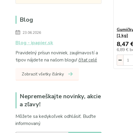
Blog
Gumičky
23.06.2026
[1 kg]
Blog - ipapier.sk
8,47 
6,89 €
b
Pravidelný prísun noviniek, zaujímavostí a
tipov nájdete na našom blogu!
čítať celé
Zobraziť všetky články
Nepremeškajte novinky, akcie
a zľavy!
Môžete sa kedykoľvek odhlásiť. Buďte
informovaný.