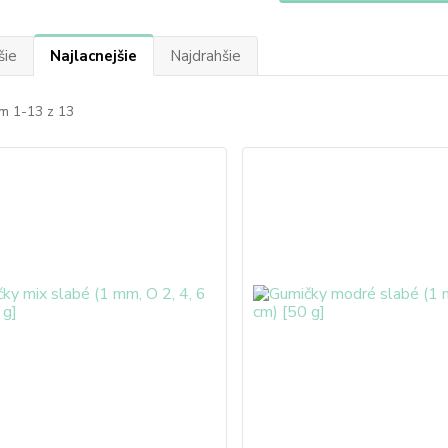
šie
Najlacnejšie
Najdrahšie
m 1-13 z 13