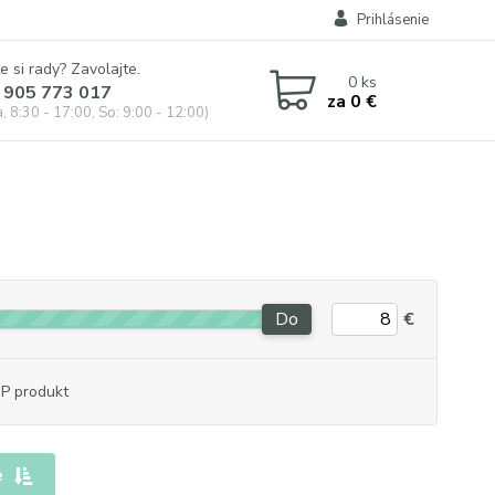
Prihlásenie
e si rady? Zavolajte.
0
ks
 905 773 017
za
0 €
, 8:30 - 17:00, So: 9:00 - 12:00)
Do
€
P produkt
e