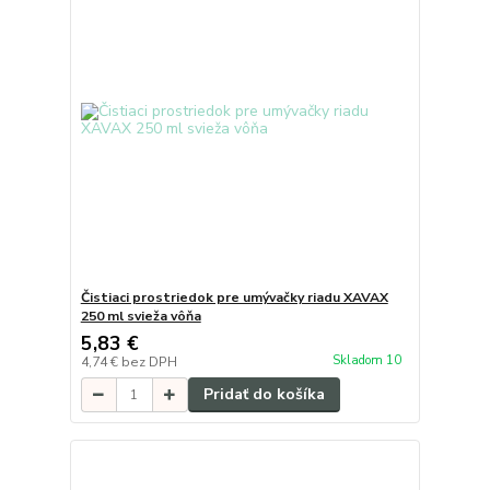
Čistiaci prostriedok pre umývačky riadu XAVAX
250 ml svieža vôňa
5,83 €
Skladom 10
4,74 €
bez DPH
Pridať do košíka