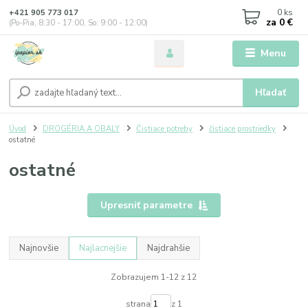
0
ks
+421 905 773 017
za
0 €
(Po-Pia, 8:30 - 17:00, So: 9:00 - 12:00)
Menu
Hľadať
Úvod
DROGÉRIA A OBALY
Čistiace potreby
čistiace prostriedky
ostatné
ostatné
Upresniť parametre
Najnovšie
Najlacnejšie
Najdrahšie
Zobrazujem 1-12 z 12
strana
z 1