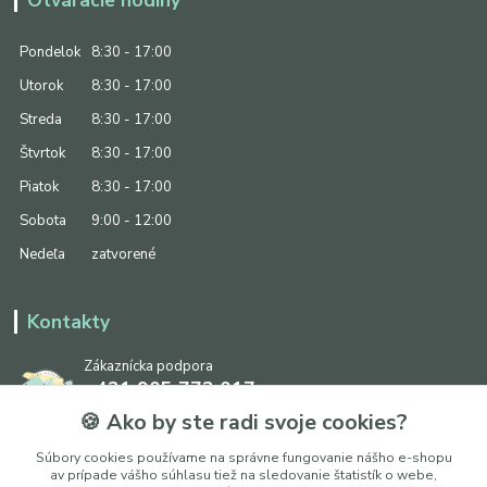
Pondelok
8:30 - 17:00
Utorok
8:30 - 17:00
Streda
8:30 - 17:00
Štvrtok
8:30 - 17:00
Piatok
8:30 - 17:00
Sobota
9:00 - 12:00
Nedeľa
zatvorené
Kontakty
Zákaznícka podpora
+421 905 773 017
(Po-Pia, 8:30 - 17:00, So: 9:00 - 12:00)
🍪 Ako by ste radi svoje cookies?
info@ipapier.sk
Súbory cookies používame na správne fungovanie nášho e-shopu
av prípade vášho súhlasu tiež na sledovanie štatistík o webe,