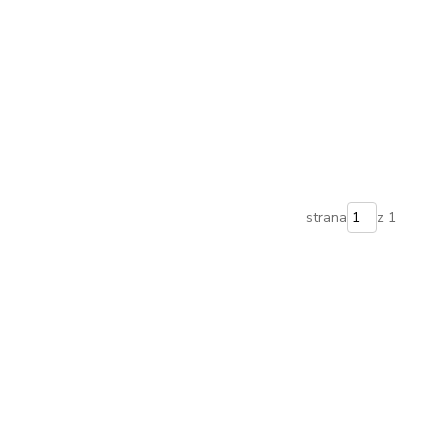
strana
z 1