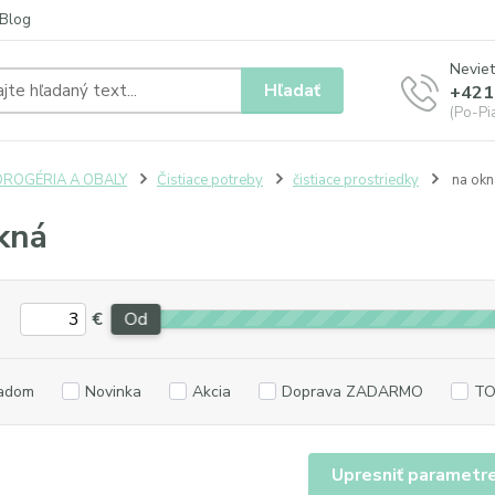
Blog
Neviet
Hľadať
+421
(Po-Pia
DROGÉRIA A OBALY
Čistiace potreby
čistiace prostriedky
na okn
kná
€
Od
adom
Novinka
Akcia
Doprava ZADARMO
TO
Upresniť parametr