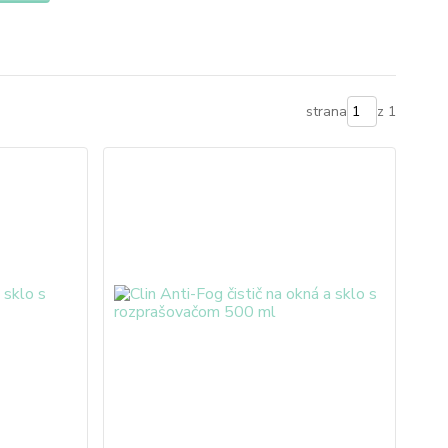
strana
z 1