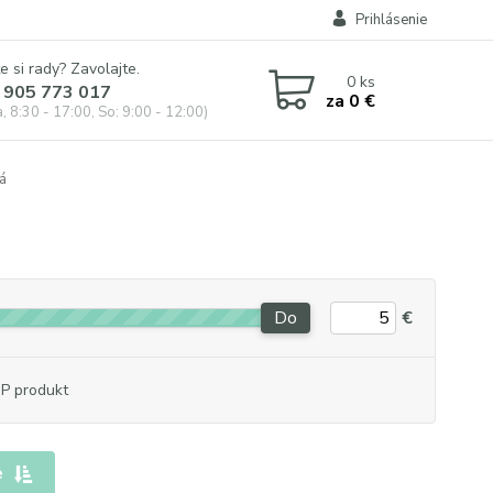
Prihlásenie
e si rady? Zavolajte.
0
ks
 905 773 017
za
0 €
, 8:30 - 17:00, So: 9:00 - 12:00)
á
Do
€
P produkt
e