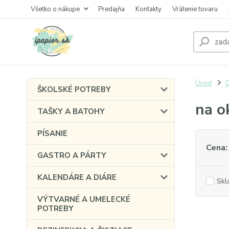
Všetko o nákupe
Predajňa
Kontakty
Vrátenie tovaru
Úvod
ŠKOLSKÉ POTREBY
na o
TAŠKY A BATOHY
PÍSANIE
Cena:
GASTRO A PÁRTY
KALENDÁRE A DIÁRE
Skl
VÝTVARNÉ A UMELECKÉ
POTREBY