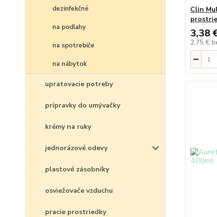
dezinfekčné
Clin Mul
prostri
na podlahy
3,38 
2,75 €
b
na spotrebiče
na nábytok
upratovacie potreby
prípravky do umývačky
krémy na ruky
jednorázové odevy
plastové zásobníky
osviežovače vzduchu
pracie prostriedky