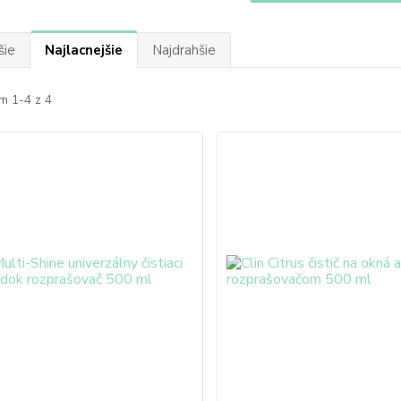
šie
Najlacnejšie
Najdrahšie
m 1-4 z 4