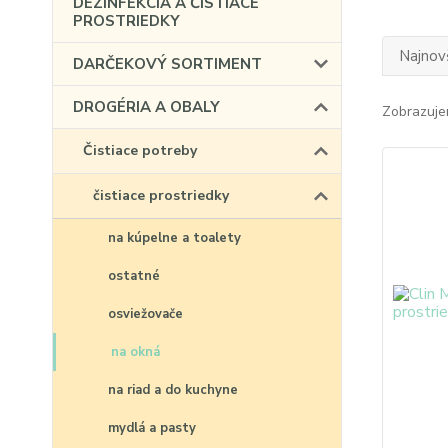
DEZINFEKCIA A ČISTIACE
PROSTRIEDKY
Najnov
DARČEKOVÝ SORTIMENT
DROGÉRIA A OBALY
Zobrazuje
Čistiace potreby
čistiace prostriedky
na kúpelne a toalety
ostatné
osviežovače
na okná
na riad a do kuchyne
mydlá a pasty