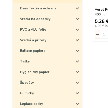
Dezinfekcia a ochrana
Auret Pu
400ml
Vrecia na odpadky
5,28 
4,29 €
b
PVC a ALU fólie
Vrecká a prírezy
Baliace papiere
Tašky
Hygienický papier
Špagáty
Gumičky
Lepiace pásky