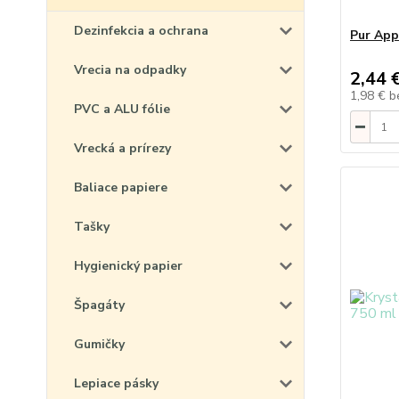
Dezinfekcia a ochrana
Pur App
Vrecia na odpadky
2,44 
1,98 €
b
PVC a ALU fólie
Vrecká a prírezy
Baliace papiere
Tašky
Hygienický papier
Špagáty
Gumičky
Lepiace pásky