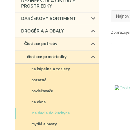
DEZINFEKCIA A ČISTIACE
PROSTRIEDKY
Najnov
DARČEKOVÝ SORTIMENT
DROGÉRIA A OBALY
Zobrazuje
Čistiace potreby
čistiace prostriedky
na kúpelne a toalety
ostatné
osviežovače
na okná
na riad a do kuchyne
mydlá a pasty