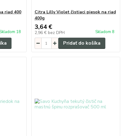
na riad 400
Citra Lilly Violet čistiaci piesok na riad
400g
3,64 €
Skladom 18
Skladom 8
2,96 €
bez DPH
íka
Pridať do košíka