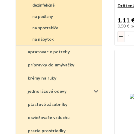
dezinfekčné
Drôtenk
na podlahy
1,11 
0,90 €
b
na spotrebiče
na nábytok
upratovacie potreby
prípravky do umývačky
krémy na ruky
jednorázové odevy
plastové zásobníky
osviežovače vzduchu
pracie prostriedky