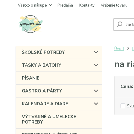
Všetko o nákupe
Predajňa
Kontakty
Vrátenie tovaru
Úvod
ŠKOLSKÉ POTREBY
na r
TAŠKY A BATOHY
PÍSANIE
Cena:
GASTRO A PÁRTY
KALENDÁRE A DIÁRE
Skl
VÝTVARNÉ A UMELECKÉ
POTREBY