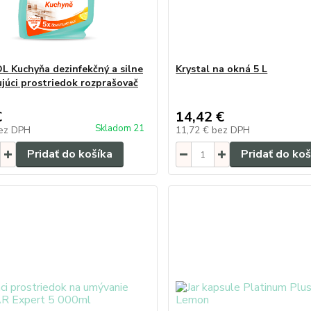
 Kuchyňa dezinfekčný a silne
Krystal na okná 5 L
júci prostriedok rozprašovač
€
14,42 €
Skladom 21
ez DPH
11,72 €
bez DPH
Pridať do košíka
Pridať do koš