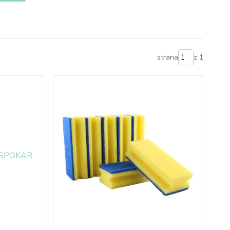
strana
z 1