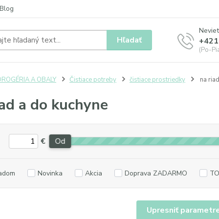
Blog
Neviet
Hľadať
+421
(Po-Pia
DROGÉRIA A OBALY
Čistiace potreby
čistiace prostriedky
na ria
iad a do kuchyne
€
Od
adom
Novinka
Akcia
Doprava ZADARMO
TO
Upresniť parametr