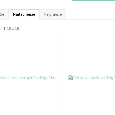
šie
Najlacnejšie
Najdrahšie
m 1-18 z 18