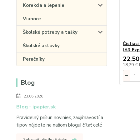
Korekcia a lepenie
Vianoce
Školské potreby a tašky
Čistiac
Školské aktovky
JAR Exp
22,50
Peračníky
18,29 €
Blog
23.06.2026
Blog - ipapier.sk
Pravidelný prísun noviniek, zaujímavostí a
tipov nájdete na našom blogu!
čítať celé
Zobraziť všetky články