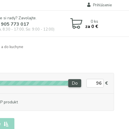
Prihlásenie
e si rady? Zavolajte.
0
ks
 905 773 017
za
0 €
, 8:30 - 17:00, So: 9:00 - 12:00)
d a do kuchyne
Do
€
P produkt
e