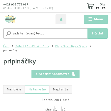
0
ks
+421 905 773 017
za
0 €
(Po-Pia, 8:30 - 17:00, So: 9:00 - 12:00)
Menu
Hľadať
Úvod
KANCELÁRSKE POTREBY
Klipy, Špendlíky a Spony
pripináčiky
pripináčiky
Upresniť parametre
Najnovšie
Najlacnejšie
Najdrahšie
Zobrazujem 1-6 z 6
strana
z 1