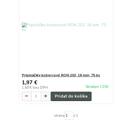
Pripináčiky kobercové RON 202, 16 mm, 75 ks
1,97 €
Skladom 1336
1,60 €
bez DPH
Pridať do košíka
strana
z 1