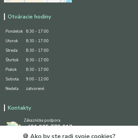
Otváracie hodiny
Pondelok
8:30 - 17:00
Utorok
8:30 - 17:00
Streda
8:30 - 17:00
Štvrtok
8:30 - 17:00
Piatok
8:30 - 17:00
Sobota
9:00 - 12:00
Nedeľa
zatvorené
Kontakty
Zákaznícka podpora
+421 905 773 017
(Po-Pia, 8:30 - 17:00, So: 9:00 - 12:00)
🍪 Ako by ste radi svoje cookies?