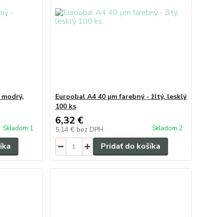
 modrý,
Euroobal A4 40 µm farebný - žltý, lesklý
100 ks
6,32 €
Skladom 1
Skladom 2
5,14 €
bez DPH
íka
Pridať do košíka