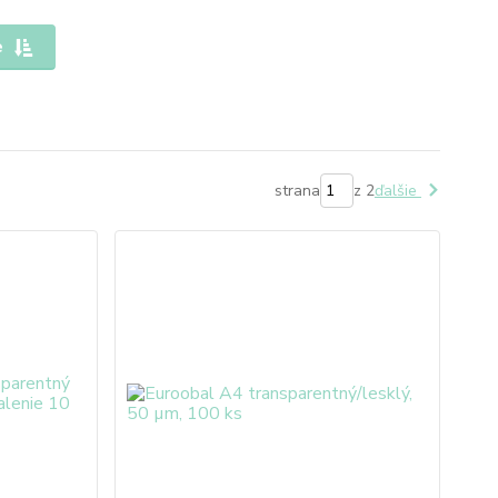
e
strana
z 2
ďalšie