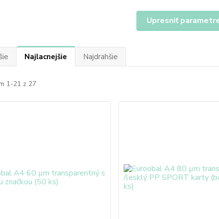
Upresniť parametr
šie
Najlacnejšie
Najdrahšie
m 1-21 z 27