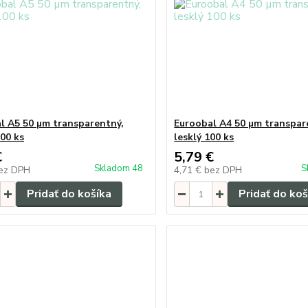
l A5 50 µm transparentný,
Euroobal A4 50 µm transpar
00 ks
lesklý 100 ks
€
5,79 €
Skladom 48
S
ez DPH
4,71 €
bez DPH
Pridať do košíka
Pridať do koš