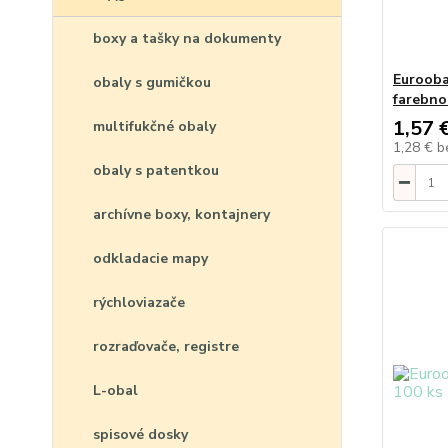
boxy a tašky na dokumenty
Eurooba
obaly s gumičkou
farebno
1,57 
multifukčné obaly
1,28 €
b
obaly s patentkou
archívne boxy, kontajnery
odkladacie mapy
rýchloviazače
rozraďovače, registre
L-obal
spisové dosky