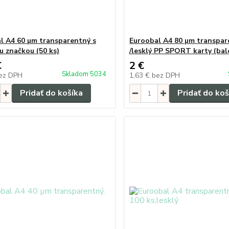
l A4 60 µm transparentný s
Euroobal A4 80 µm transpar
u značkou (50 ks)
/lesklý PP SPORT karty (bal
€
2 €
Skladom 5034
ez DPH
1,63 €
bez DPH
Pridať do košíka
Pridať do koš