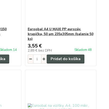
J150
Euroobal A4 U MAXI PP eurozáv.
s
krupička, 50 µm 235x305mm (balenie 50
ks)
3,55 €
Skladom 14
Skladom 48
2,89 €
bez DPH
íka
Pridať do košíka