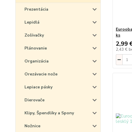
Prezentácia
Lepidlá
Eurooba
Zošívačky
ks
2,99 
Plánovanie
2,43 €
b
Organizácia
Orezávacie nože
Lepiace pásky
Dierovače
Klipy, Špendlíky a Spony
Nožnice