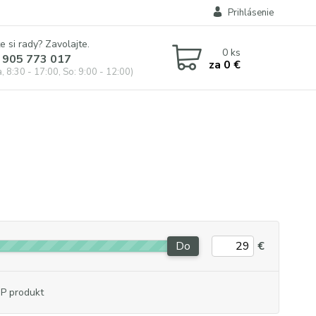
Prihlásenie
e si rady? Zavolajte.
0
ks
 905 773 017
za
0 €
, 8:30 - 17:00, So: 9:00 - 12:00)
Do
€
P produkt