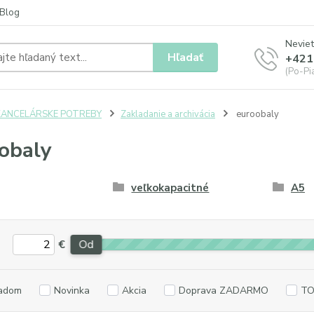
Blog
Neviet
Hľadať
+421
(Po-Pia
KANCELÁRSKE POTREBY
Zakladanie a archivácia
euroobaly
obaly
veľkokapacitné
A5
€
Od
adom
Novinka
Akcia
Doprava ZADARMO
TO