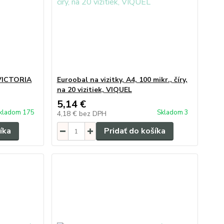
 VICTORIA
Euroobal na vizitky, A4, 100 mikr., číry,
na 20 vizitiek, VIQUEL
5,14 €
kladom 175
Skladom 3
4,18 €
bez DPH
íka
Pridať do košíka