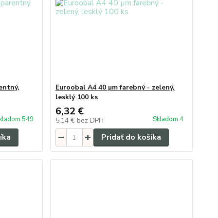
entný,
Euroobal A4 40 µm farebný - zelený,
lesklý 100 ks
6,32 €
kladom 549
Skladom 4
5,14 €
bez DPH
íka
Pridať do košíka