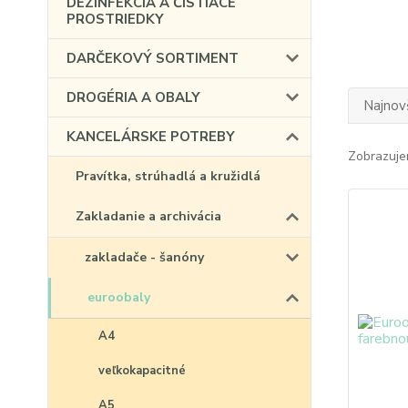
DEZINFEKCIA A ČISTIACE
PROSTRIEDKY
DARČEKOVÝ SORTIMENT
DROGÉRIA A OBALY
Najnov
KANCELÁRSKE POTREBY
Zobrazuje
Pravítka, strúhadlá a kružidlá
Zakladanie a archivácia
zakladače - šanóny
euroobaly
A4
veľkokapacitné
A5