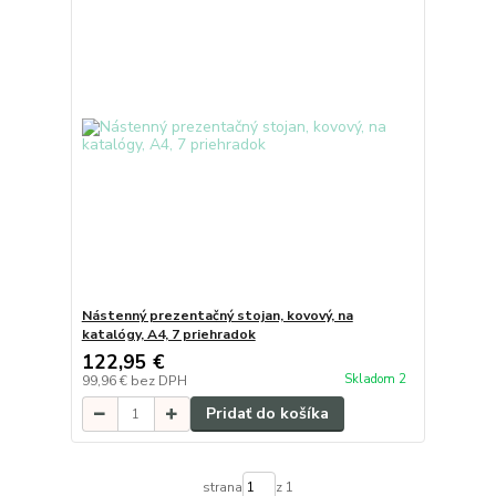
Nástenný prezentačný stojan, kovový, na
katalógy, A4, 7 priehradok
122,95 €
Skladom 2
99,96 €
bez DPH
Pridať do košíka
strana
z 1