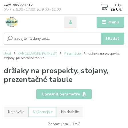
0
ks
+421 905 773 017
za
0 €
(Po-Pia, 8:30 - 17:00, So: 9:00 - 12:00)
Menu
Hľadať
Úvod
KANCELÁRSKE POTREBY
Prezentácia
držiaky na prospekty,
stojany, prezentačné tabule
držiaky na prospekty, stojany,
prezentačné tabule
Upresniť parametre
Najnovšie
Najlacnejšie
Najdrahšie
Zobrazujem 1-7 z 7