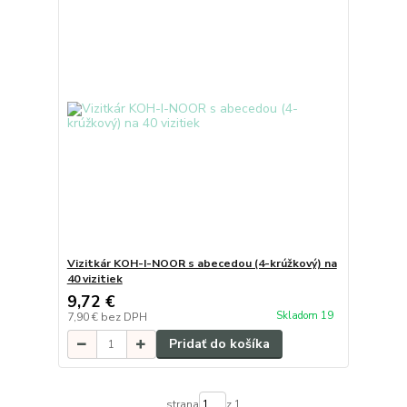
Vizitkár KOH-I-NOOR s abecedou (4-krúžkový) na
40 vizitiek
9,72 €
Skladom 19
7,90 €
bez DPH
Pridať do košíka
strana
z 1