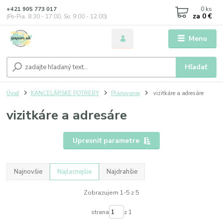
0
ks
+421 905 773 017
za
0 €
(Po-Pia, 8:30 - 17:00, So: 9:00 - 12:00)
Menu
Hľadať
Úvod
KANCELÁRSKE POTREBY
Plánovanie
vizitkáre a adresáre
vizitkáre a adresáre
Upresniť parametre
Najnovšie
Najlacnejšie
Najdrahšie
Zobrazujem 1-5 z 5
strana
z 1