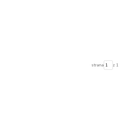
strana
z 1