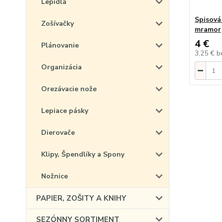
Lepidlá
Spisová
Zošívačky
mramor
4 €
Plánovanie
3,25 €
b
Organizácia
Orezávacie nože
Lepiace pásky
Dierovače
Klipy, Špendlíky a Spony
Nožnice
PAPIER, ZOŠITY A KNIHY
SEZÓNNY SORTIMENT