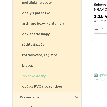
multifukčné obaly
Spisová
MRAMO
obaly s patentkou
1,18 
0,96 €
b
archívne boxy, kontajnery
odkladacie mapy
rýchloviazače
rozraďovače, registre
L-obal
spisové dosky
obálky PVC s patentkou
Prezentácia