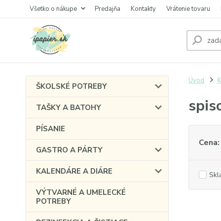
Všetko o nákupe
Predajňa
Kontakty
Vrátenie tovaru
Úvod
ŠKOLSKÉ POTREBY
spis
TAŠKY A BATOHY
PÍSANIE
Cena:
GASTRO A PÁRTY
KALENDÁRE A DIÁRE
Skl
VÝTVARNÉ A UMELECKÉ
POTREBY