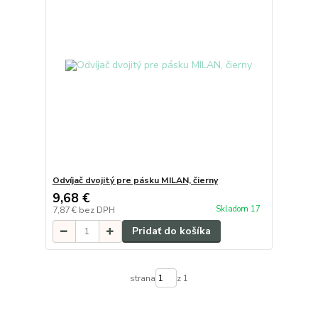
Odvíjač dvojitý pre pásku MILAN, čierny
9,68 €
Skladom 17
7,87 €
bez DPH
Pridať do košíka
strana
z 1