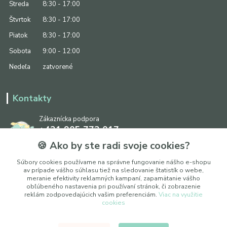
Streda
8:30 - 17:00
Štvrtok
8:30 - 17:00
Piatok
8:30 - 17:00
Sobota
9:00 - 12:00
Nedeľa
zatvorené
Kontakty
Zákaznícka podpora
+421 905 773 017
(Po-Pia, 8:30 - 17:00, So: 9:00 - 12:00)
🍪 Ako by ste radi svoje cookies?
info@ipapier.sk
Súbory cookies používame na správne fungovanie nášho e-shopu
av prípade vášho súhlasu tiež na sledovanie štatistík o webe,
meranie efektivity reklamných kampaní, zapamätanie vášho
obľúbeného nastavenia pri používaní stránok, či zobrazenie
reklám zodpovedajúcich vašim preferenciám.
Viac na využitie
cookies