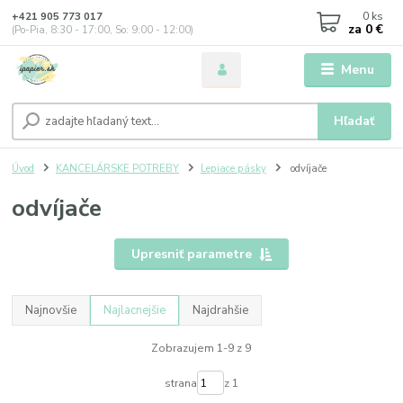
0
ks
+421 905 773 017
za
0 €
(Po-Pia, 8:30 - 17:00, So: 9:00 - 12:00)
Menu
Hľadať
Úvod
KANCELÁRSKE POTREBY
Lepiace pásky
odvíjače
odvíjače
Upresniť parametre
Najnovšie
Najlacnejšie
Najdrahšie
Zobrazujem 1-9 z 9
strana
z 1