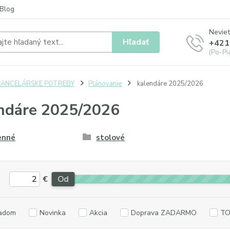
Blog
Neviet
Hľadať
+421
(Po-Pia
KANCELÁRSKE POTREBY
Plánovanie
kalendáre 2025/2026
ndáre 2025/2026
enné
stolové
€
Od
adom
Novinka
Akcia
Doprava ZADARMO
TO