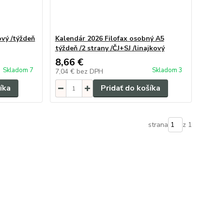
ový /týždeň
Kalendár 2026 Filofax osobný A5
týždeň /2 strany /ČJ+SJ /linajkový
8,66 €
Skladom 7
Skladom 3
7,04 €
bez DPH
íka
Pridať do košíka
strana
z 1