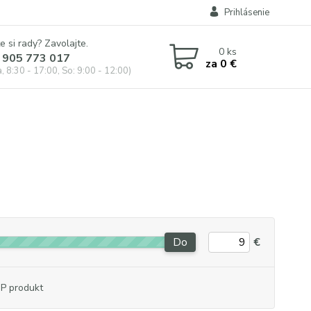
Prihlásenie
e si rady? Zavolajte.
0
ks
 905 773 017
za
0 €
, 8:30 - 17:00, So: 9:00 - 12:00)
Do
€
P produkt