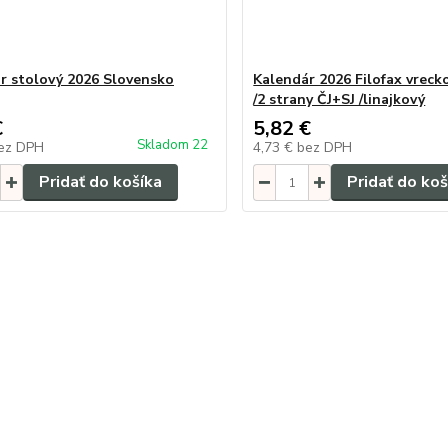
r stolový 2026 Slovensko
Kalendár 2026 Filofax vreck
/2 strany ČJ+SJ /linajkový
€
5,82 €
Skladom 22
ez DPH
4,73 €
bez DPH
Pridať do košíka
Pridať do koš