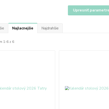
Upresniť parametr
šie
Najlacnejšie
Najdrahšie
m 1-6 z 6