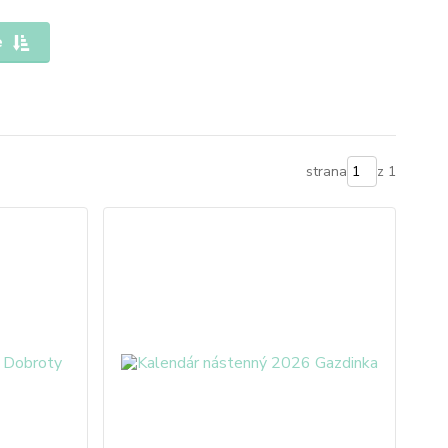
e
strana
z 1