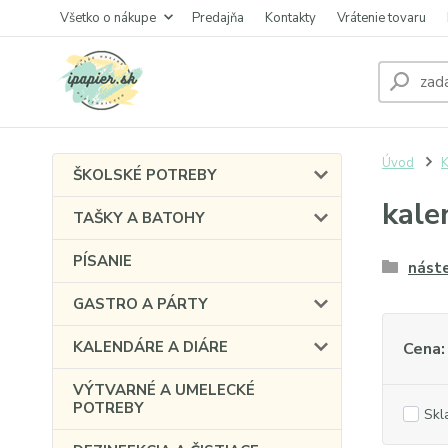
Všetko o nákupe
Predajňa
Kontakty
Vrátenie tovaru
Úvod
ŠKOLSKÉ POTREBY
kale
TAŠKY A BATOHY
PÍSANIE
nást
GASTRO A PÁRTY
KALENDÁRE A DIÁRE
Cena:
VÝTVARNÉ A UMELECKÉ
POTREBY
Skl