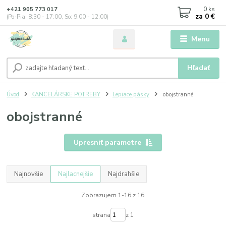
0
ks
+421 905 773 017
za
0 €
(Po-Pia, 8:30 - 17:00, So: 9:00 - 12:00)
Menu
Hľadať
Úvod
KANCELÁRSKE POTREBY
Lepiace pásky
obojstranné
obojstranné
Upresniť parametre
Najnovšie
Najlacnejšie
Najdrahšie
Zobrazujem 1-16 z 16
strana
z 1