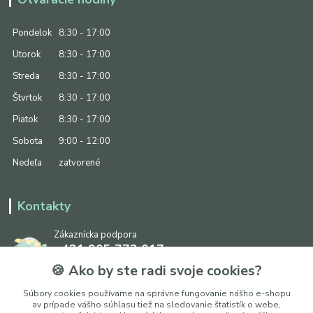
Pondelok
8:30 - 17:00
Utorok
8:30 - 17:00
Streda
8:30 - 17:00
Štvrtok
8:30 - 17:00
Piatok
8:30 - 17:00
Sobota
9:00 - 12:00
Nedeľa
zatvorené
Kontakty
Zákaznícka podpora
+421 905 773 017
(Po-Pia, 8:30 - 17:00, So: 9:00 - 12:00)
🍪 Ako by ste radi svoje cookies?
info@ipapier.sk
Súbory cookies používame na správne fungovanie nášho e-shopu
av prípade vášho súhlasu tiež na sledovanie štatistík o webe,