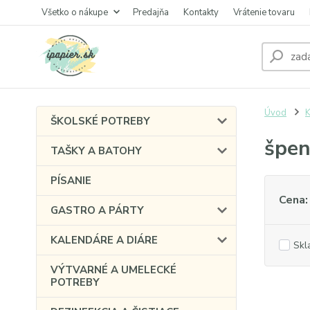
Všetko o nákupe
Predajňa
Kontakty
Vrátenie tovaru
Úvod
ŠKOLSKÉ POTREBY
špen
TAŠKY A BATOHY
PÍSANIE
Cena:
GASTRO A PÁRTY
KALENDÁRE A DIÁRE
Skl
VÝTVARNÉ A UMELECKÉ
POTREBY