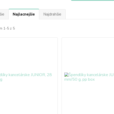
šie
Najlacnejšie
Najdrahšie
m 1-5 z 5