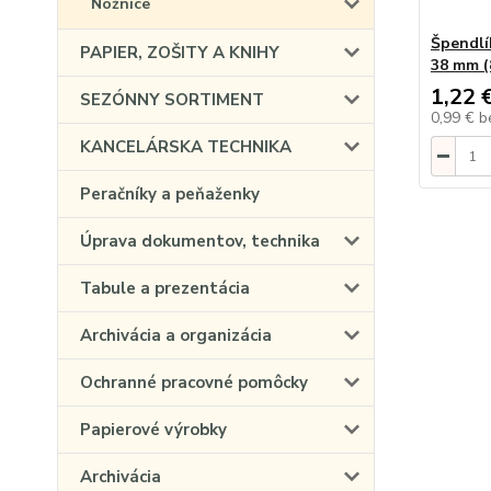
Nožnice
Špendlí
PAPIER, ZOŠITY A KNIHY
38 mm (
1,22 
SEZÓNNY SORTIMENT
0,99 €
b
KANCELÁRSKA TECHNIKA
Peračníky a peňaženky
Úprava dokumentov, technika
Tabule a prezentácia
Archivácia a organizácia
Ochranné pracovné pomôcky
Papierové výrobky
Archivácia