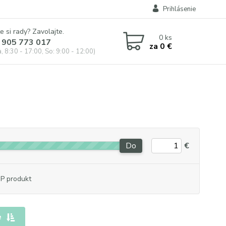
Prihlásenie
e si rady? Zavolajte.
0
ks
 905 773 017
za
0 €
, 8:30 - 17:00, So: 9:00 - 12:00)
Do
€
P produkt
e