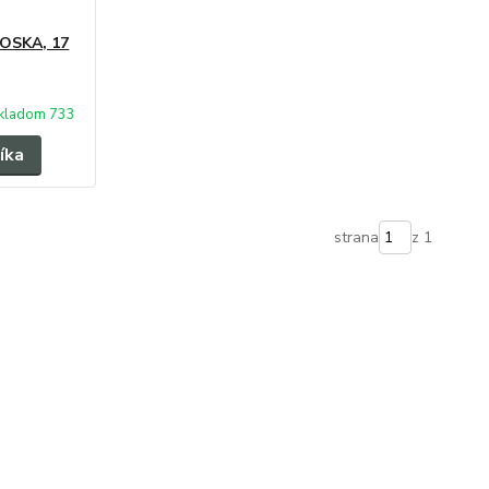
FOSKA, 17
kladom 733
íka
strana
z 1