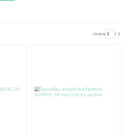
strana
z 1