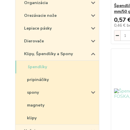
Organizácia
Špendlí
mm/50 
Orezávacie nože
0,57 
0,46 €
b
Lepiace pásky
Dierovače
Klipy, Špendlíky a Spony
špendlíky
pripináčiky
spony
magnety
klipy