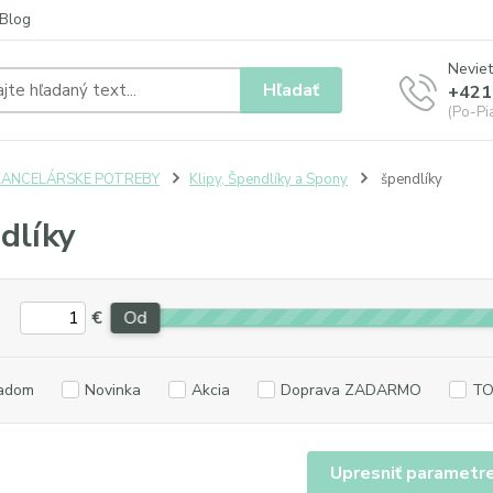
Blog
Neviet
Hľadať
+421
(Po-Pia
KANCELÁRSKE POTREBY
Klipy, Špendlíky a Spony
špendlíky
dlíky
€
Od
adom
Novinka
Akcia
Doprava ZADARMO
TO
Upresniť parametr