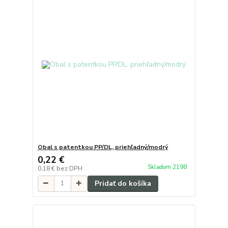
Obal s patentkou PP/DL, priehľadný/modrý
0,22 €
Skladom 2198
0,18 €
bez DPH
Pridať do košíka