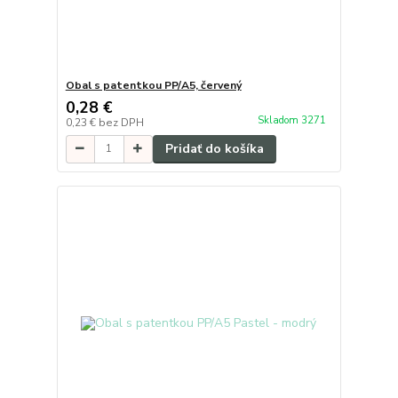
Obal s patentkou PP/A5, červený
0,28 €
Skladom 3271
0,23 €
bez DPH
Pridať do košíka