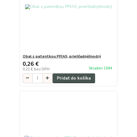
Obal s patentkou PP/A5, priehľadný/modrý
0,26 €
Skladom 1644
0,21 €
bez DPH
Pridať do košíka