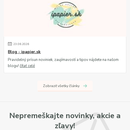
23
.
06
.
2026
Blog - ipapier.sk
Pravidelný prísun noviniek, zaujímavostí a tipov nájdete na našom
blogu!
čítať celé
Zobraziť všetky články
Nepremeškajte novinky, akcie a
zľavy!