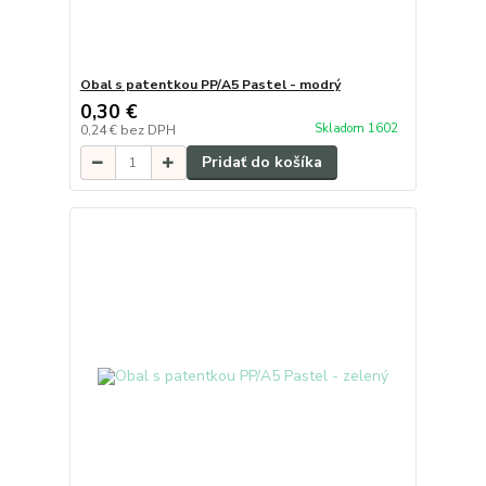
Obal s patentkou PP/A5 Pastel - modrý
0,30 €
Skladom 1602
0,24 €
bez DPH
Pridať do košíka