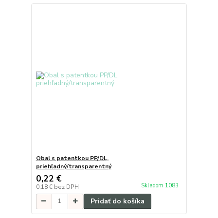
Obal s patentkou PP/DL,
priehľadný/transparentný
0,22 €
Skladom 1083
0,18 €
bez DPH
Pridať do košíka