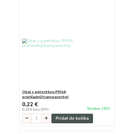
Obal s patentkou PP/A6,
priehľadný/transparentný
0,22 €
Skladom 1803
0,18 €
bez DPH
Pridať do košíka