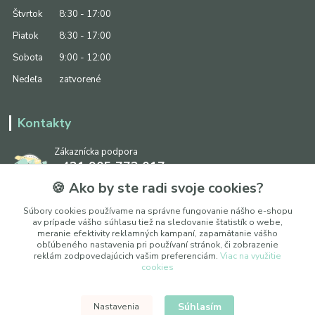
Štvrtok
8:30 - 17:00
Piatok
8:30 - 17:00
Sobota
9:00 - 12:00
Nedeľa
zatvorené
Kontakty
Zákaznícka podpora
+421 905 773 017
(Po-Pia, 8:30 - 17:00, So: 9:00 - 12:00)
🍪 Ako by ste radi svoje cookies?
info@ipapier.sk
Súbory cookies používame na správne fungovanie nášho e-shopu
av prípade vášho súhlasu tiež na sledovanie štatistík o webe,
meranie efektivity reklamných kampaní, zapamätanie vášho
obľúbeného nastavenia pri používaní stránok, či zobrazenie
reklám zodpovedajúcich vašim preferenciám.
Viac na využitie
cookies
Upraviť nastavenia cookies
Súhlasím
Nastavenia