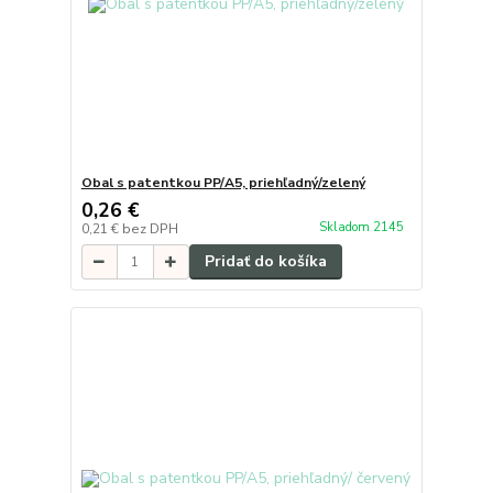
Obal s patentkou PP/A5, priehľadný/zelený
0,26 €
Skladom 2145
0,21 €
bez DPH
Pridať do košíka