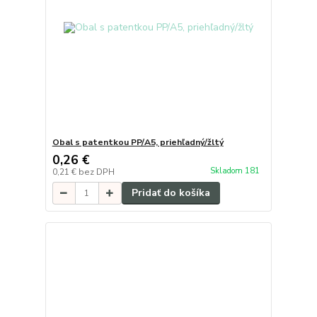
Obal s patentkou PP/A5, priehľadný/žltý
0,26 €
Skladom 181
0,21 €
bez DPH
Pridať do košíka