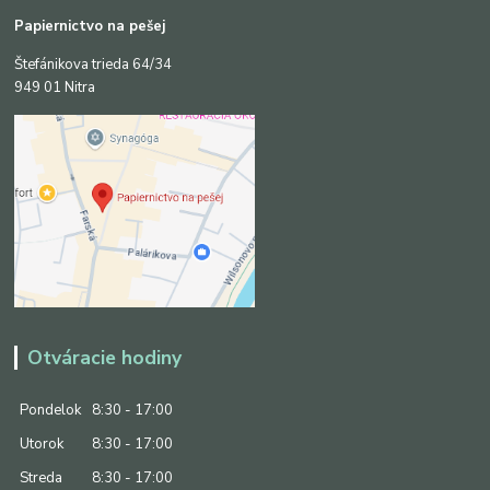
Papiernictvo na pešej
Štefánikova trieda 64/34
949 01 Nitra
Otváracie hodiny
Pondelok
8:30 - 17:00
Utorok
8:30 - 17:00
Streda
8:30 - 17:00