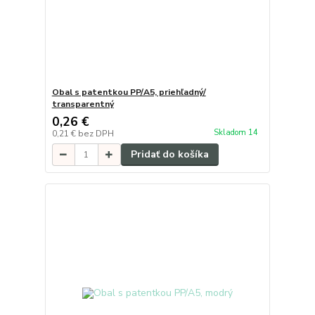
Obal s patentkou PP/A5, priehľadný/
transparentný
0,26 €
Skladom 14
0,21 €
bez DPH
Pridať do košíka