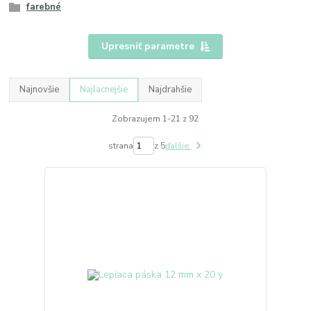
farebné
Upresniť parametre
Najnovšie
Najlacnejšie
Najdrahšie
Zobrazujem 1-21 z 92
strana
z 5
ďalšie