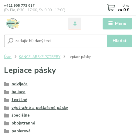
0
ks
+421 905 773 017
za
0 €
(Po-Pia, 8:30 - 17:00, So: 9:00 - 12:00)
Menu
Hľadať
Úvod
KANCELÁRSKE POTREBY
Lepiace pásky
Lepiace pásky
odvíjače
baliace
textilné
výstražné a potlačené pásky
špeciálne
obojstranné
papierové