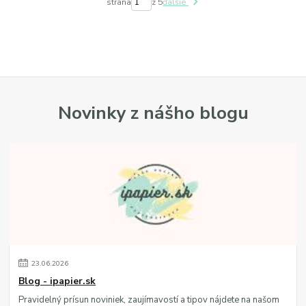
strana
z 5
ďalšie
Novinky z nášho blogu
23
.
06
.
2026
Blog - ipapier.sk
Pravidelný prísun noviniek, zaujímavostí a tipov nájdete na našom