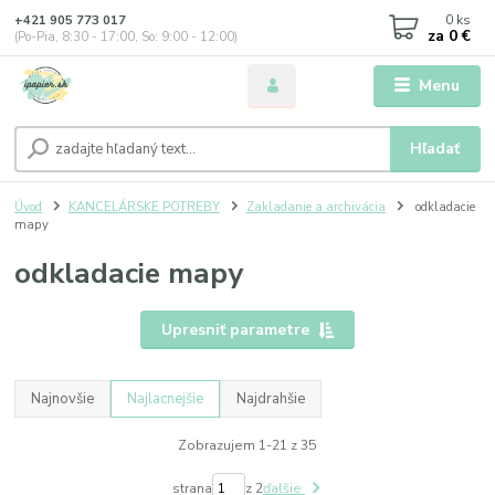
0
ks
+421 905 773 017
za
0 €
(Po-Pia, 8:30 - 17:00, So: 9:00 - 12:00)
Menu
Hľadať
Úvod
KANCELÁRSKE POTREBY
Zakladanie a archivácia
odkladacie
mapy
odkladacie mapy
Upresniť parametre
Najnovšie
Najlacnejšie
Najdrahšie
Zobrazujem 1-21 z 35
strana
z 2
ďalšie