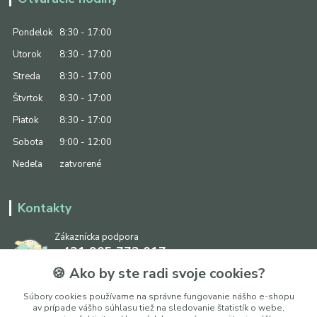
Pondelok
8:30 - 17:00
Utorok
8:30 - 17:00
Streda
8:30 - 17:00
Štvrtok
8:30 - 17:00
Piatok
8:30 - 17:00
Sobota
9:00 - 12:00
Nedeľa
zatvorené
Kontakty
Zákaznícka podpora
+421 905 773 017
(Po-Pia, 8:30 - 17:00, So: 9:00 - 12:00)
🍪 Ako by ste radi svoje cookies?
info@ipapier.sk
Súbory cookies používame na správne fungovanie nášho e-shopu
av prípade vášho súhlasu tiež na sledovanie štatistík o webe,