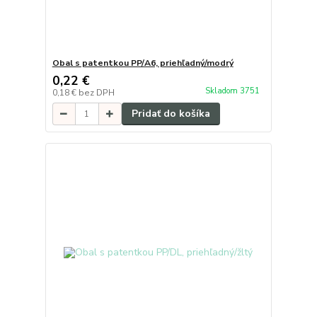
Obal s patentkou PP/A6, priehľadný/modrý
0,22 €
Skladom 3751
0,18 €
bez DPH
Pridať do košíka