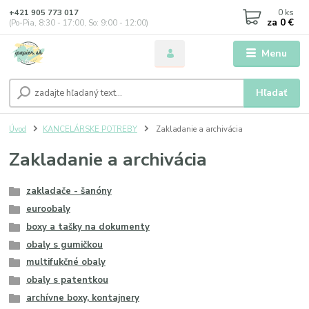
0
ks
+421 905 773 017
za
0 €
(Po-Pia, 8:30 - 17:00, So: 9:00 - 12:00)
Menu
Hľadať
Úvod
KANCELÁRSKE POTREBY
Zakladanie a archivácia
Zakladanie a archivácia
zakladače - šanóny
euroobaly
boxy a tašky na dokumenty
obaly s gumičkou
multifukčné obaly
obaly s patentkou
archívne boxy, kontajnery