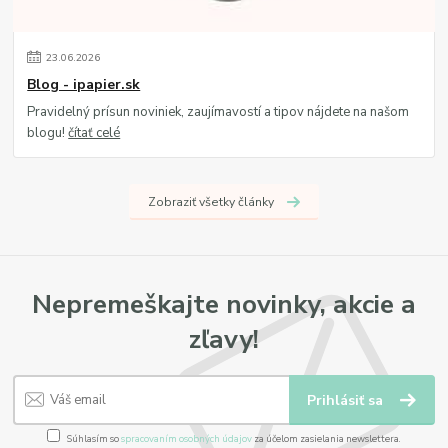
23
.
06
.
2026
Blog - ipapier.sk
Pravidelný prísun noviniek, zaujímavostí a tipov nájdete na našom
blogu!
čítať celé
Zobraziť všetky články
Nepremeškajte novinky, akcie a
zľavy!
Prihlásiť sa
Súhlasím so
spracovaním osobných údajov
za účelom zasielania newslettera.