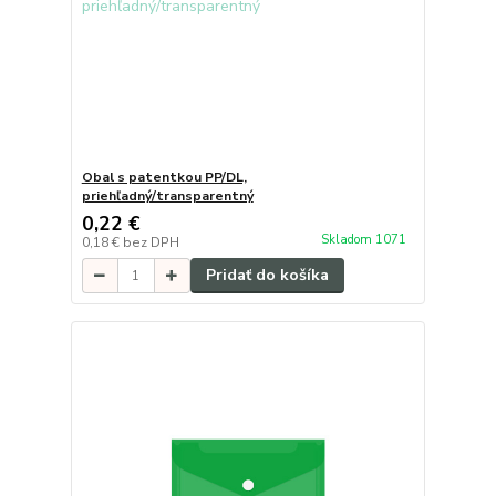
Obal s patentkou PP/DL,
priehľadný/transparentný
0,22 €
Skladom 1071
0,18 €
bez DPH
Pridať do košíka