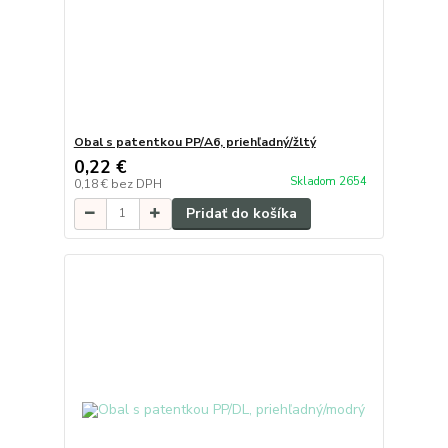
Obal s patentkou PP/A6, priehľadný/žltý
0,22 €
Skladom 2654
0,18 €
bez DPH
Pridať do košíka