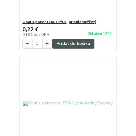
Obal s patentkou PP/DL, priehľadný/žltý
0,22 €
Skladom 1279
0,18 €
bez DPH
Pridať do košíka