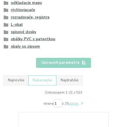
odkladacie mapy
rýchloviazače
rozraďovače, registre
L-obal
spisové dosky
obálky PVC s patentkou
obaly so zipsom
Upresniť parametre
Najnovšie
Najlacnejšie
Najdrahšie
Zobrazujem 1-21 z 523
strana
z 25
ďalšie