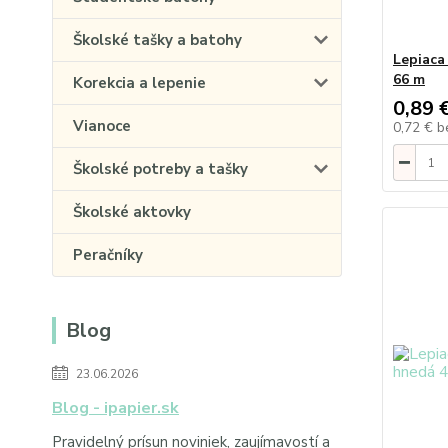
Školské tašky a batohy
Lepiaca
66 m
Korekcia a lepenie
0,89 
Vianoce
0,72 €
b
Školské potreby a tašky
Školské aktovky
Peračníky
Blog
23.06.2026
Blog - ipapier.sk
Pravidelný prísun noviniek, zaujímavostí a