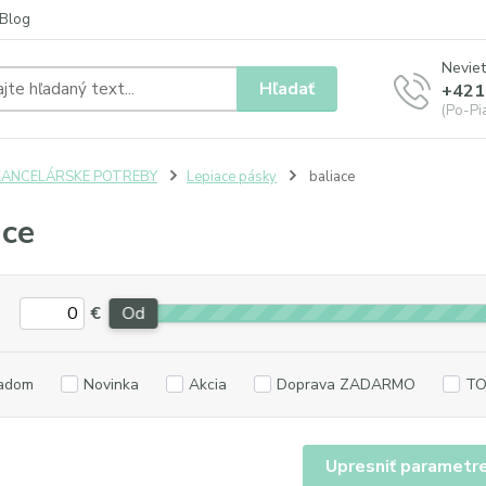
Blog
Neviet
Hľadať
+421
(Po-Pia
KANCELÁRSKE POTREBY
Lepiace pásky
baliace
ace
€
Od
adom
Novinka
Akcia
Doprava ZADARMO
TO
Upresniť parametr