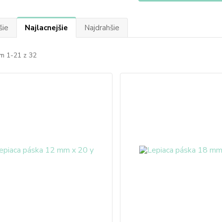
šie
Najlacnejšie
Najdrahšie
m 1-21 z 32