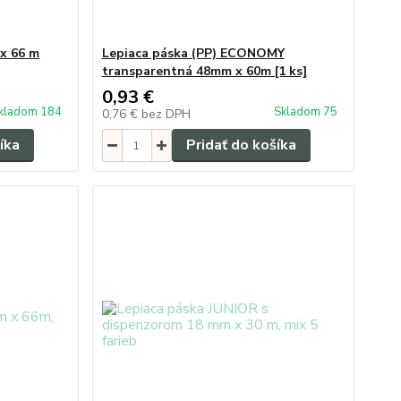
x 66 m
Lepiaca páska (PP) ECONOMY
transparentná 48mm x 60m [1 ks]
0,93 €
kladom 184
Skladom 75
0,76 €
bez DPH
íka
Pridať do košíka