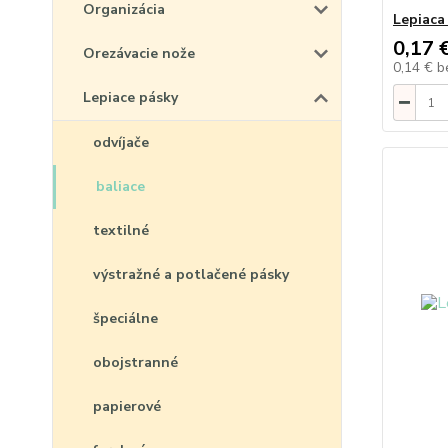
Organizácia
Lepiaca
0,17 
Orezávacie nože
0,14 €
b
Lepiace pásky
odvíjače
baliace
textilné
výstražné a potlačené pásky
špeciálne
obojstranné
papierové