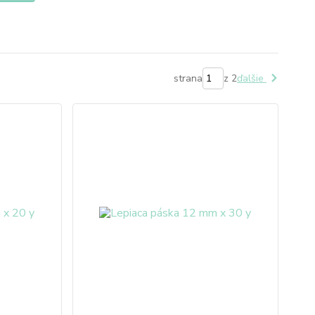
strana
z 2
ďalšie