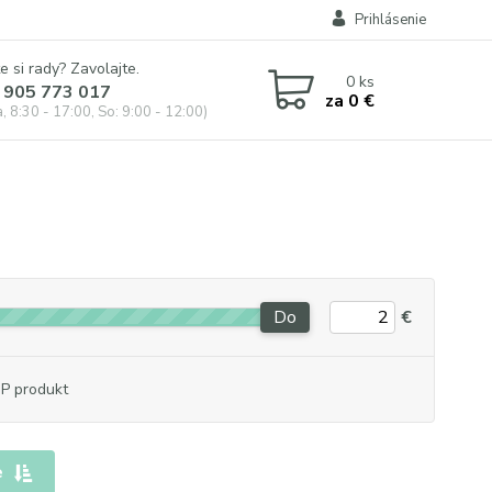
Prihlásenie
e si rady? Zavolajte.
0
ks
 905 773 017
za
0 €
, 8:30 - 17:00, So: 9:00 - 12:00)
Do
€
P produkt
e