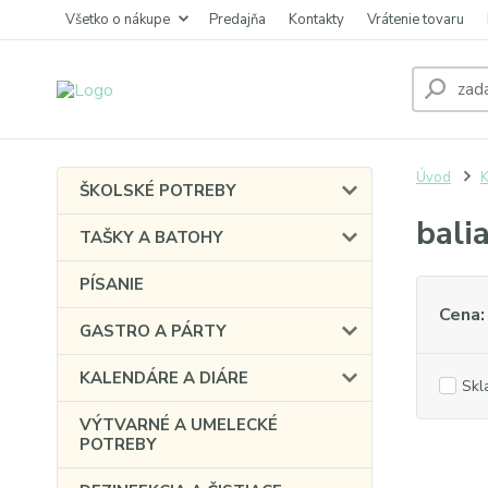
Všetko o nákupe
Predajňa
Kontakty
Vrátenie tovaru
Úvod
ŠKOLSKÉ POTREBY
bali
TAŠKY A BATOHY
PÍSANIE
Cena:
GASTRO A PÁRTY
KALENDÁRE A DIÁRE
Skl
VÝTVARNÉ A UMELECKÉ
POTREBY