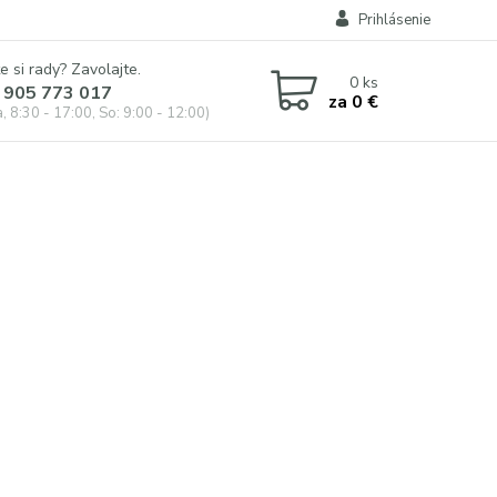
Prihlásenie
e si rady? Zavolajte.
0
ks
 905 773 017
za
0 €
, 8:30 - 17:00, So: 9:00 - 12:00)