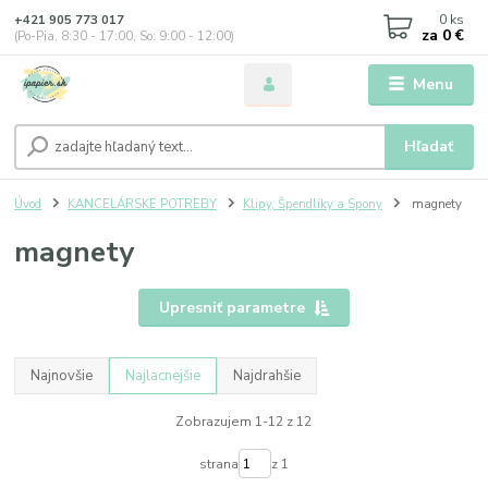
0
ks
+421 905 773 017
za
0 €
(Po-Pia, 8:30 - 17:00, So: 9:00 - 12:00)
Menu
Hľadať
Úvod
KANCELÁRSKE POTREBY
Klipy, Špendlíky a Spony
magnety
magnety
Upresniť parametre
Najnovšie
Najlacnejšie
Najdrahšie
Zobrazujem 1-12 z 12
strana
z 1