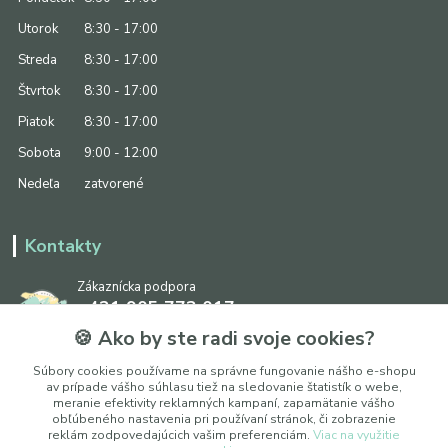
Utorok
8:30 - 17:00
Streda
8:30 - 17:00
Štvrtok
8:30 - 17:00
Piatok
8:30 - 17:00
Sobota
9:00 - 12:00
Nedeľa
zatvorené
Kontakty
Zákaznícka podpora
+421 905 773 017
(Po-Pia, 8:30 - 17:00, So: 9:00 - 12:00)
🍪 Ako by ste radi svoje cookies?
info@ipapier.sk
Súbory cookies používame na správne fungovanie nášho e-shopu
av prípade vášho súhlasu tiež na sledovanie štatistík o webe,
meranie efektivity reklamných kampaní, zapamätanie vášho
obľúbeného nastavenia pri používaní stránok, či zobrazenie
reklám zodpovedajúcich vašim preferenciám.
Viac na využitie