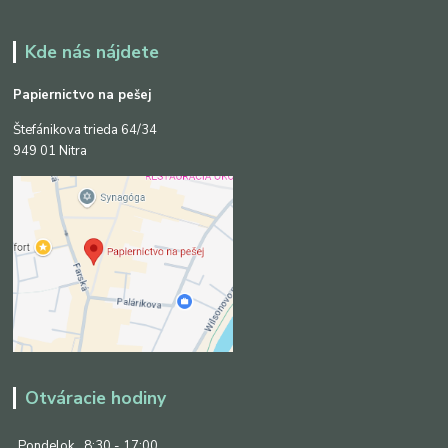
Kde nás nájdete
Papiernictvo na pešej
Štefánikova trieda 64/34
949 01 Nitra
Otváracie hodiny
Pondelok
8:30 - 17:00