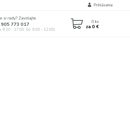
Prihlásenie
e si rady? Zavolajte.
0
ks
 905 773 017
za
0 €
, 8:30 - 17:00, So: 9:00 - 12:00)