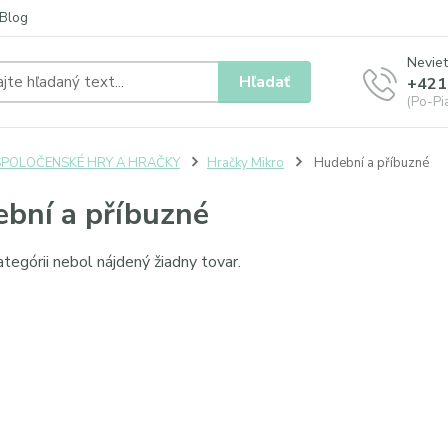
Blog
Neviet
Hľadať
+421
(Po-Pia
SPOLOČENSKÉ HRY A HRAČKY
Hračky Mikro
Hudební a příbuzné
bní a příbuzné
ategórii nebol nájdený žiadny tovar.