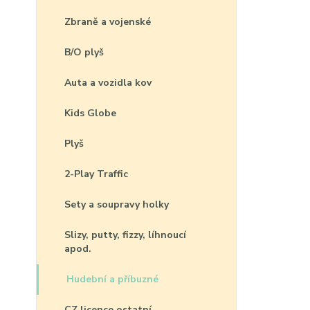
Zbraně a vojenské
B/O plyš
Auta a vozidla kov
Kids Globe
Plyš
2-Play Traffic
Sety a soupravy holky
Slizy, putty, fizzy, líhnoucí
apod.
Hudební a příbuzné
CZ licence ostatní