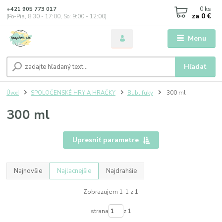
0
ks
+421 905 773 017
za
0 €
(Po-Pia, 8:30 - 17:00, So: 9:00 - 12:00)
Menu
Hľadať
Úvod
SPOLOČENSKÉ HRY A HRAČKY
Bublifuky
300 ml
300 ml
Upresniť parametre
Najnovšie
Najlacnejšie
Najdrahšie
Zobrazujem 1-1 z 1
strana
z 1