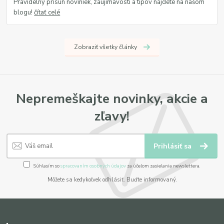
Pravidelný prísun noviniek, zaujímavostí a tipov nájdete na našom
blogu!
čítať celé
Zobraziť všetky články
Nepremeškajte novinky, akcie a
zľavy!
Prihlásiť sa
Súhlasím so
spracovaním osobných údajov
za účelom zasielania newslettera.
Môžete sa kedykoľvek odhlásiť. Buďte informovaný.