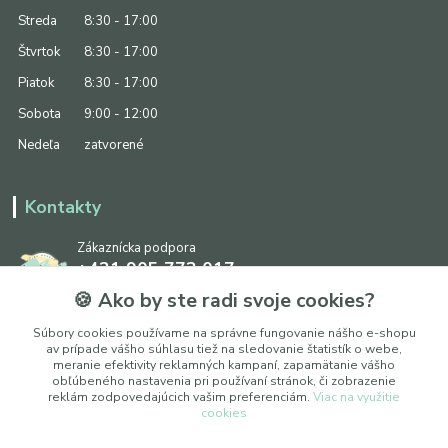
Streda
8:30 - 17:00
Štvrtok
8:30 - 17:00
Piatok
8:30 - 17:00
Sobota
9:00 - 12:00
Nedeľa
zatvorené
Kontakty
Zákaznícka podpora
+421 905 773 017
(Po-Pia, 8:30 - 17:00, So: 9:00 - 12:00)
🍪 Ako by ste radi svoje cookies?
info@ipapier.sk
Súbory cookies používame na správne fungovanie nášho e-shopu
av prípade vášho súhlasu tiež na sledovanie štatistík o webe,
meranie efektivity reklamných kampaní, zapamätanie vášho
obľúbeného nastavenia pri používaní stránok, či zobrazenie
reklám zodpovedajúcich vašim preferenciám.
Viac na využitie
cookies