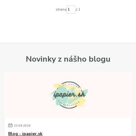
strana
z 1
Novinky z nášho blogu
23
.
06
.
2026
Blog - ipapier.sk