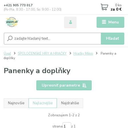
0
ks
+421 905 773 017
za
0 €
(Po-Pia, 8:30 - 17:00, So: 9:00 - 12:00)
Menu
Hľadať
Úvod
SPOLOČENSKÉ HRY A HRAČKY
Hračky Mikro
Panenky a
doplňky
Panenky a doplňky
Upresniť parametre
Najnovšie
Najlacnejšie
Najdrahšie
Zobrazujem 1-2 z 2
strana
z 1