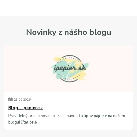
Novinky z nášho blogu
23
.
06
.
2026
Blog - ipapier.sk
Pravidelný prísun noviniek, zaujímavostí a tipov nájdete na našom
blogu!
čítať celé