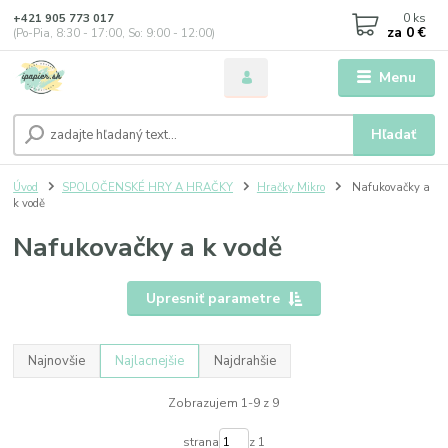
0
ks
+421 905 773 017
za
0 €
(Po-Pia, 8:30 - 17:00, So: 9:00 - 12:00)
Menu
Hľadať
Úvod
SPOLOČENSKÉ HRY A HRAČKY
Hračky Mikro
Nafukovačky a
k vodě
Nafukovačky a k vodě
Upresniť parametre
Najnovšie
Najlacnejšie
Najdrahšie
Zobrazujem 1-9 z 9
strana
z 1