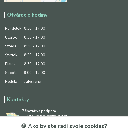
Otváracie hodiny
Pondelok
8:30 - 17:00
Utorok
8:30 - 17:00
Streda
8:30 - 17:00
Štvrtok
8:30 - 17:00
Piatok
8:30 - 17:00
Sobota
9:00 - 12:00
Nedeľa
zatvorené
Kontakty
Zákaznícka podpora
+421 905 773 017
(Po-Pia, 8:30 - 17:00, So: 9:00 - 12:00)
🍪 Ako by ste radi svoje cookies?