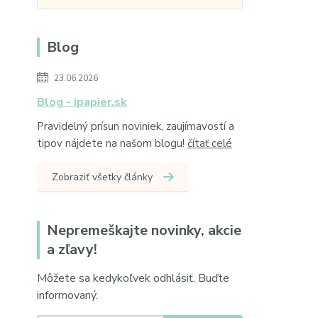
Blog
23.06.2026
Blog - ipapier.sk
Pravidelný prísun noviniek, zaujímavostí a
tipov nájdete na našom blogu!
čítať celé
Zobraziť všetky články
Nepremeškajte novinky, akcie
a zľavy!
Môžete sa kedykoľvek odhlásiť. Buďte
informovaný.