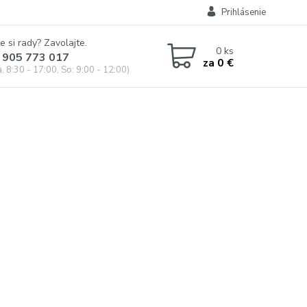
Prihlásenie
e si rady? Zavolajte.
0
ks
 905 773 017
za
0 €
, 8:30 - 17:00, So: 9:00 - 12:00)