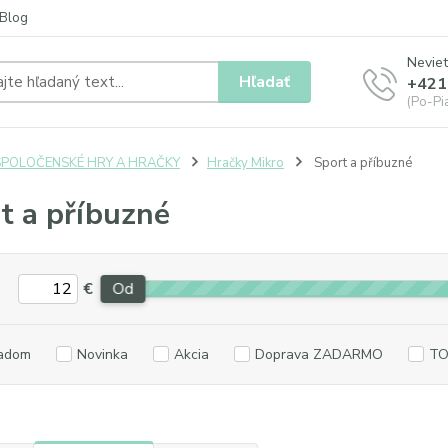
Blog
Neviet
Hľadať
+421
(Po-Pia
SPOLOČENSKÉ HRY A HRAČKY
Hračky Mikro
Sport a příbuzné
t a příbuzné
€
Od
adom
Novinka
Akcia
Doprava ZADARMO
TO