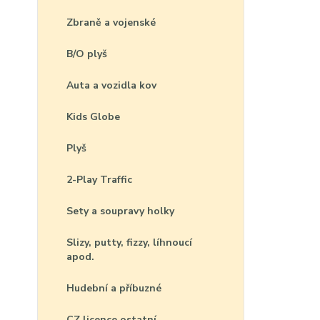
Zbraně a vojenské
B/O plyš
Auta a vozidla kov
Kids Globe
Plyš
2-Play Traffic
Sety a soupravy holky
Slizy, putty, fizzy, líhnoucí
apod.
Hudební a příbuzné
CZ licence ostatní