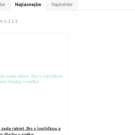
šie
Najlacnejšie
Najdrahšie
m 1-1 z 1
 sada rakiet 2ks s loptičkou a
m 4farby v sieťke