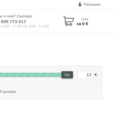
Prihlásenie
e si rady? Zavolajte.
0
ks
 905 773 017
za
0 €
, 8:30 - 17:00, So: 9:00 - 12:00)
Do
€
P produkt