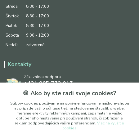
Streda
8:30 - 17:00
Štvrtok
8:30 - 17:00
Piatok
8:30 - 17:00
Sobota
9:00 - 12:00
Nedeľa
zatvorené
Kontakty
Zákaznícka podpora
+421 905 773 017
(Po-Pia, 8:30 - 17:00, So: 9:00 - 12:00)
🍪 Ako by ste radi svoje cookies?
info@ipapier.sk
Súbory cookies používame na správne fungovanie nášho e-shopu
av prípade vášho súhlasu tiež na sledovanie štatistík o webe,
meranie efektivity reklamných kampaní, zapamätanie vášho
obľúbeného nastavenia pri používaní stránok, či zobrazenie
reklám zodpovedajúcich vašim preferenciám.
Viac na využitie
cookies