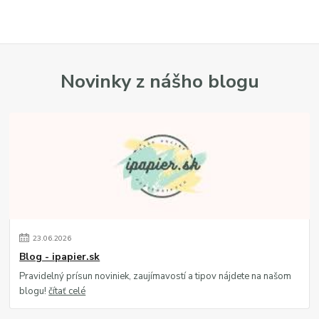
Novinky z nášho blogu
23
.
06
.
2026
Blog - ipapier.sk
Pravidelný prísun noviniek, zaujímavostí a tipov nájdete na našom
blogu!
čítať celé