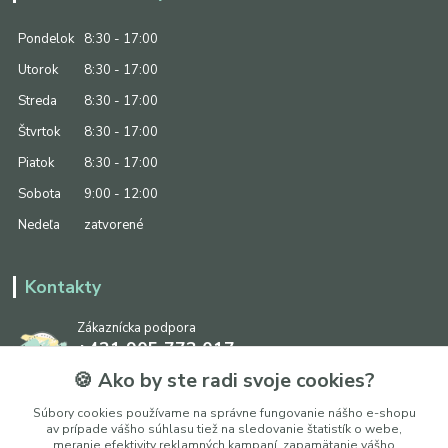
Pondelok
8:30 - 17:00
Utorok
8:30 - 17:00
Streda
8:30 - 17:00
Štvrtok
8:30 - 17:00
Piatok
8:30 - 17:00
Sobota
9:00 - 12:00
Nedeľa
zatvorené
Kontakty
Zákaznícka podpora
+421 905 773 017
(Po-Pia, 8:30 - 17:00, So: 9:00 - 12:00)
🍪 Ako by ste radi svoje cookies?
info@ipapier.sk
Súbory cookies používame na správne fungovanie nášho e-shopu
av prípade vášho súhlasu tiež na sledovanie štatistík o webe,
meranie efektivity reklamných kampaní, zapamätanie vášho