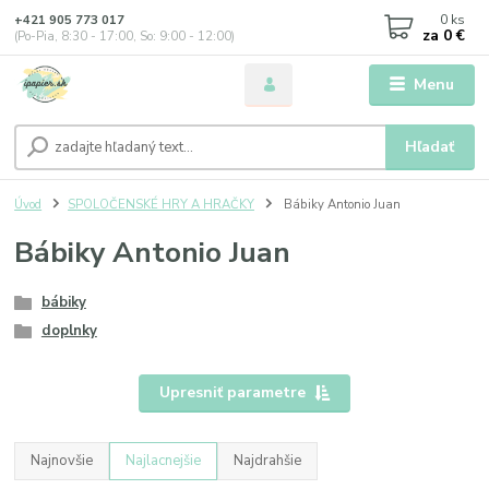
0
ks
+421 905 773 017
za
0 €
(Po-Pia, 8:30 - 17:00, So: 9:00 - 12:00)
Menu
Hľadať
Úvod
SPOLOČENSKÉ HRY A HRAČKY
Bábiky Antonio Juan
Bábiky Antonio Juan
bábiky
doplnky
Upresniť parametre
Najnovšie
Najlacnejšie
Najdrahšie