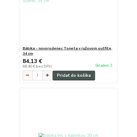
Bábika - novorodenec Toneta v ružovom outfite,
34 cm
84,13 €
Skladom 3
68,40 €
bez DPH
Pridať do košíka