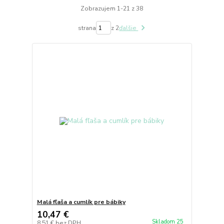
Zobrazujem 1-21 z 38
strana
z 2
ďalšie
Malá fľaša a cumlík pre bábiky
10,47 €
Skladom 25
8,51 €
bez DPH