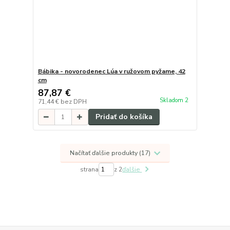
Bábika - novorodenec Lúa v ružovom pyžame, 42
cm
87,87 €
Skladom 2
71,44 €
bez DPH
Pridať do košíka
Načítať ďalšie produkty (17)
strana
z 2
ďalšie