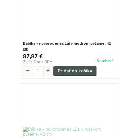
Bábika - novorodenec Lúi v modrom pyžame, 42
cm
87,87 €
Skladom 1
71,44 €
bez DPH
Pridať do košíka