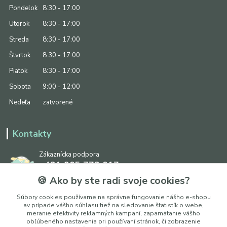
Pondelok
8:30 - 17:00
Utorok
8:30 - 17:00
Streda
8:30 - 17:00
Štvrtok
8:30 - 17:00
Piatok
8:30 - 17:00
Sobota
9:00 - 12:00
Nedeľa
zatvorené
Kontakty
Zákaznícka podpora
+421 905 773 017
(Po-Pia, 8:30 - 17:00, So: 9:00 - 12:00)
🍪 Ako by ste radi svoje cookies?
info@ipapier.sk
Súbory cookies používame na správne fungovanie nášho e-shopu
av prípade vášho súhlasu tiež na sledovanie štatistík o webe,
meranie efektivity reklamných kampaní, zapamätanie vášho
obľúbeného nastavenia pri používaní stránok, či zobrazenie