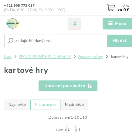
0
ks
+421 905 773 017
za
0 €
(Po-Pia, 8:30 - 17:00, So: 9:00 - 12:00)
Menu
Hľadať
Úvod
SPOLOČENSKÉ HRY A HRAČKY
Spoločenské hry
kartové hry
kartové hry
Upresniť parametre
Najnovšie
Najlacnejšie
Najdrahšie
Zobrazujem 1-10 z 10
strana
z 1