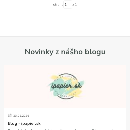
strana
z 1
Novinky z nášho blogu
23
.
06
.
2026
Blog - ipapier.sk