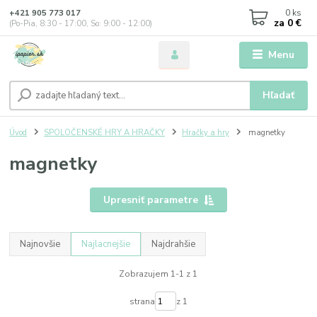
0
ks
+421 905 773 017
za
0 €
(Po-Pia, 8:30 - 17:00, So: 9:00 - 12:00)
Menu
Hľadať
Úvod
SPOLOČENSKÉ HRY A HRAČKY
Hračky a hry
magnetky
magnetky
Upresniť parametre
Najnovšie
Najlacnejšie
Najdrahšie
Zobrazujem 1-1 z 1
strana
z 1