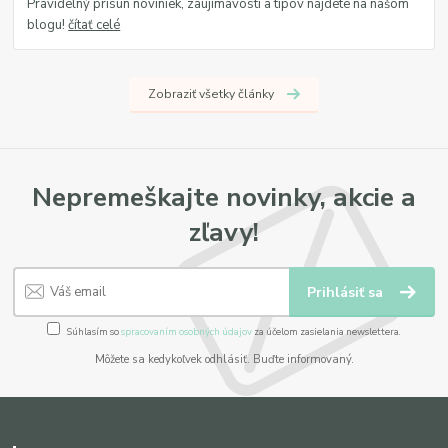
Pravidelný prísun noviniek, zaujímavostí a tipov nájdete na našom
blogu!
čítať celé
Zobraziť všetky články
Nepremeškajte novinky, akcie a
zľavy!
Prihlásiť sa
Súhlasím so
spracovaním osobných údajov
za účelom zasielania newslettera.
Môžete sa kedykoľvek odhlásiť. Buďte informovaný.