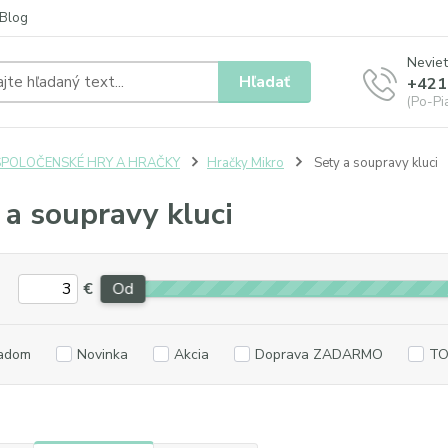
Blog
Neviet
Hľadať
+421
(Po-Pia
SPOLOČENSKÉ HRY A HRAČKY
Hračky Mikro
Sety a soupravy kluci
 a soupravy kluci
€
Od
adom
Novinka
Akcia
Doprava ZADARMO
TO