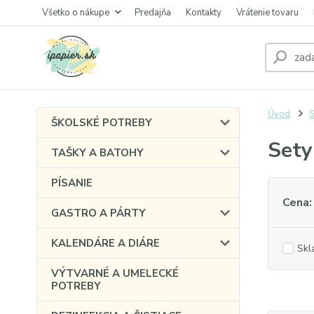
Všetko o nákupe
Predajňa
Kontakty
Vrátenie tovaru
Úvod
ŠKOLSKÉ POTREBY
Sety
TAŠKY A BATOHY
PÍSANIE
Cena:
GASTRO A PÁRTY
KALENDÁRE A DIÁRE
Skl
VÝTVARNÉ A UMELECKÉ
POTREBY