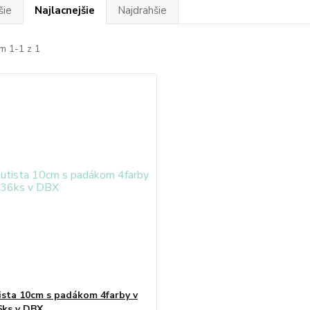
šie
Najlacnejšie
Najdrahšie
m 1-1 z 1
ista 10cm s padákom 4farby v
6ks v DBX