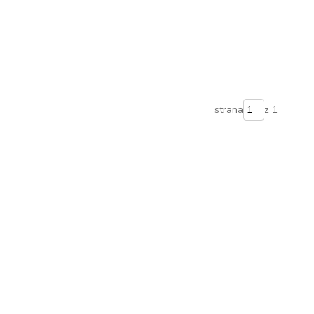
strana
z 1