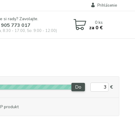
Prihlásenie
e si rady? Zavolajte.
0
ks
 905 773 017
za
0 €
, 8:30 - 17:00, So: 9:00 - 12:00)
Do
€
P produkt