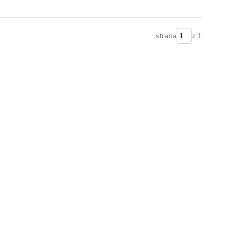
strana
z 1