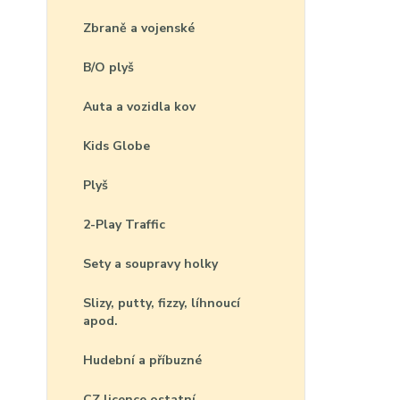
Zbraně a vojenské
B/O plyš
Auta a vozidla kov
Kids Globe
Plyš
2-Play Traffic
Sety a soupravy holky
Slizy, putty, fizzy, líhnoucí
apod.
Hudební a příbuzné
CZ licence ostatní