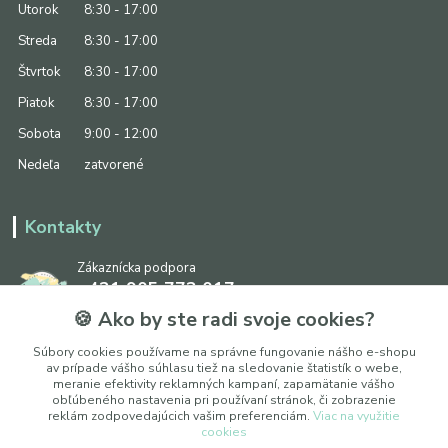
Utorok
8:30 - 17:00
Streda
8:30 - 17:00
Štvrtok
8:30 - 17:00
Piatok
8:30 - 17:00
Sobota
9:00 - 12:00
Nedeľa
zatvorené
Kontakty
Zákaznícka podpora
+421 905 773 017
(Po-Pia, 8:30 - 17:00, So: 9:00 - 12:00)
🍪 Ako by ste radi svoje cookies?
info@ipapier.sk
Súbory cookies používame na správne fungovanie nášho e-shopu
av prípade vášho súhlasu tiež na sledovanie štatistík o webe,
meranie efektivity reklamných kampaní, zapamätanie vášho
obľúbeného nastavenia pri používaní stránok, či zobrazenie
reklám zodpovedajúcich vašim preferenciám.
Viac na využitie
cookies