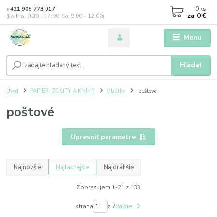
0
ks
+421 905 773 017
za
0 €
(Po-Pia, 8:30 - 17:00, So: 9:00 - 12:00)
Menu
Hľadať
Úvod
PAPIER, ZOŠITY A KNIHY
Obálky
poštové
poštové
Upresniť parametre
Najnovšie
Najlacnejšie
Najdrahšie
Zobrazujem 1-21 z 133
strana
z 7
ďalšie