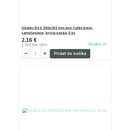
Obálky B4 X 250x353 mm dno tašky biele,
samolepiace, krycia páska, 5 ks
2,16 €
Skladom 20
1,76 €
bez DPH
Pridať do košíka