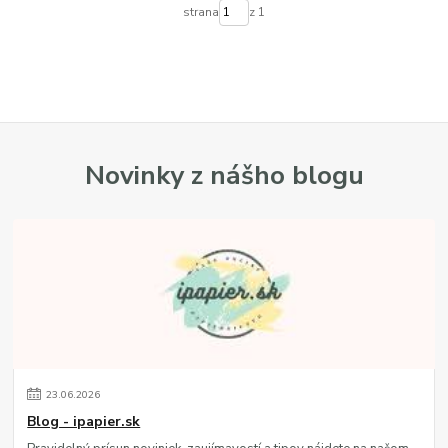
strana
z 1
Novinky z nášho blogu
23
.
06
.
2026
Blog - ipapier.sk