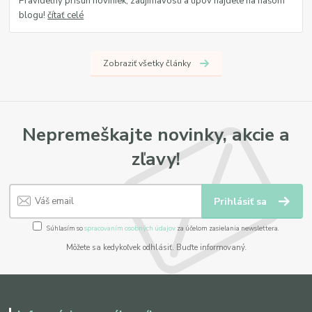
Pravidelný prísun noviniek, zaujímavostí a tipov nájdete na našom
blogu!
čítať celé
Zobraziť všetky články
Nepremeškajte novinky, akcie a
zľavy!
Prihlásiť sa
Súhlasím so
spracovaním osobných údajov
za účelom zasielania newslettera.
Môžete sa kedykoľvek odhlásiť. Buďte informovaný.