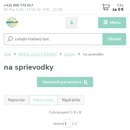
0
ks
+421 905 773 017
za
0 €
(Po-Pia, 8:30 - 17:00, So: 9:00 - 12:00)
Menu
Hľadať
Úvod
PAPIER, ZOŠITY A KNIHY
Obálky
na sprievodky
na sprievodky
Upresniť parametre
Najnovšie
Najlacnejšie
Najdrahšie
Zobrazujem 1-8 z 8
strana
z 1