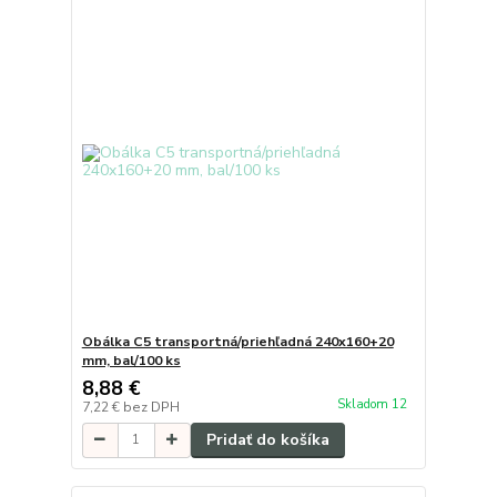
Obálka C5 transportná/priehľadná 240x160+20
mm, bal/100 ks
8,88 €
Skladom 12
7,22 €
bez DPH
Pridať do košíka