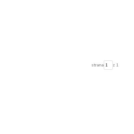
strana
z 1