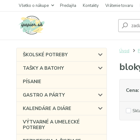
Všetko o nákupe
Predajňa
Kontakty
Vrátenie tovaru
Úvod
P
ŠKOLSKÉ POTREBY
blok
TAŠKY A BATOHY
PÍSANIE
Cena:
GASTRO A PÁRTY
KALENDÁRE A DIÁRE
Skl
VÝTVARNÉ A UMELECKÉ
POTREBY