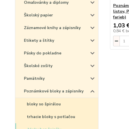
Omaľovánky a diplomy
Poznámk
listov, 
Školský papier
farieb)
1,03 
Záznamové knihy a zápisníky
0,84 €
b
Etikety a štítky
Pásky do pokladne
Školské zošity
Pamätníky
Poznámkové bloky a zápisníky
bloky so špirálou
trhacie bloky s potlačou