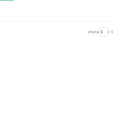
strana
z 1