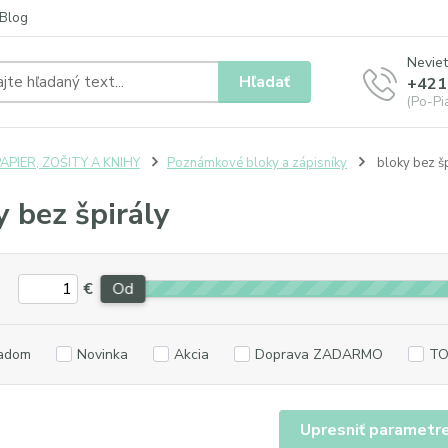
Blog
Neviet
Hľadať
+421
(Po-Pia
APIER, ZOŠITY A KNIHY
Poznámkové bloky a zápisníky
bloky bez šp
y bez špirály
€
Od
adom
Novinka
Akcia
Doprava ZADARMO
TO
Upresniť parametr