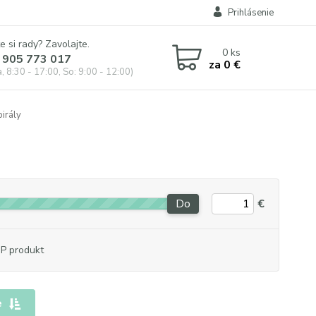
Prihlásenie
e si rady? Zavolajte.
0
ks
 905 773 017
za
0 €
, 8:30 - 17:00, So: 9:00 - 12:00)
irály
Do
€
P produkt
e