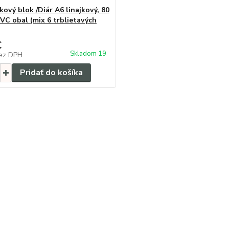
ový blok /Diár A6 linajkový, 80
PVC obal (mix 6 trblietavých
€
Skladom 19
ez DPH
Pridať do košíka