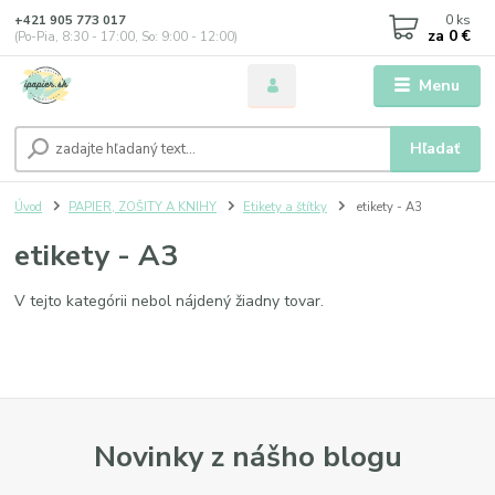
0
ks
+421 905 773 017
za
0 €
(Po-Pia, 8:30 - 17:00, So: 9:00 - 12:00)
Menu
Hľadať
Úvod
PAPIER, ZOŠITY A KNIHY
Etikety a štítky
etikety - A3
etikety - A3
V tejto kategórii nebol nájdený žiadny tovar.
Novinky z nášho blogu