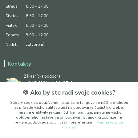
Streda
8:30 - 17:00
Štvrtok
8:30 - 17:00
Piatok
8:30 - 17:00
Sobota
9:00 - 12:00
Nedeľa
zatvorené
Kontakty
Zákaznícka podpora
+421 905 773 017
(Po-Pia, 8:30 - 17:00, So: 9:00 - 12:00)
🍪 Ako by ste radi svoje cookies?
info@ipapier.sk
Súbory cookies používame na správne fungovanie nášho e-shopu
av prípade vášho súhlasu tiež na sledovanie štatistík o webe,
meranie efektivity reklamných kampaní, zapamätanie vášho
obľúbeného nastavenia pri používaní stránok, či zobrazenie
reklám zodpovedajúcich vašim preferenciám.
Viac na využitie
cookies