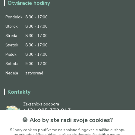
Otváracie hodiny
Pondelok
8:30 - 17:00
Utorok
8:30 - 17:00
Streda
8:30 - 17:00
Štvrtok
8:30 - 17:00
Piatok
8:30 - 17:00
Sobota
9:00 - 12:00
Nedeľa
zatvorené
Kontakty
Zákaznícka podpora
+421 905 773 017
(Po-Pia, 8:30 - 17:00, So: 9:00 - 12:00)
🍪 Ako by ste radi svoje cookies?
info@ipapier.sk
Súbory cookies používame na správne fungovanie nášho e-shopu
av prípade vášho súhlasu tiež na sledovanie štatistík o webe,