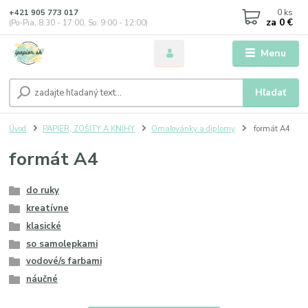
0
ks
+421 905 773 017
za
0 €
(Po-Pia, 8:30 - 17:00, So: 9:00 - 12:00)
Menu
Hľadať
Úvod
PAPIER, ZOŠITY A KNIHY
Omaľovánky a diplomy
formát A4
formát A4
do ruky
kreatívne
klasické
so samolepkami
vodové/s farbami
náučné