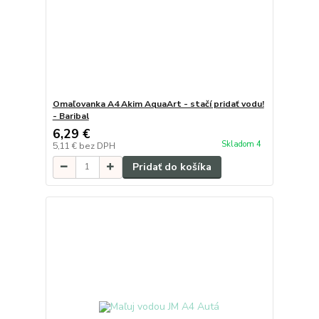
Omaľovanka A4 Akim AquaArt - stačí pridať vodu!
- Baribal
6,29 €
Skladom 4
5,11 €
bez DPH
Pridať do košíka