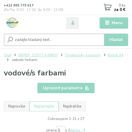
0
ks
+421 905 773 017
za
0 €
(Po-Pia, 8:30 - 17:00, So: 9:00 - 12:00)
Menu
Hľadať
Úvod
PAPIER, ZOŠITY A KNIHY
Omaľovánky a diplomy
formát A4
vodové/s farbami
vodové/s farbami
Upresniť parametre
Najnovšie
Najlacnejšie
Najdrahšie
Zobrazujem 1-21 z 27
strana
z 2
ďalšie