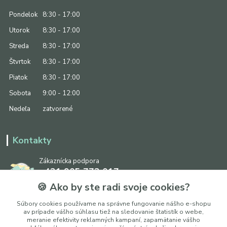
Pondelok
8:30 - 17:00
Utorok
8:30 - 17:00
Streda
8:30 - 17:00
Štvrtok
8:30 - 17:00
Piatok
8:30 - 17:00
Sobota
9:00 - 12:00
Nedeľa
zatvorené
Kontakty
Zákaznícka podpora
+421 905 773 017
(Po-Pia, 8:30 - 17:00, So: 9:00 - 12:00)
🍪 Ako by ste radi svoje cookies?
info@ipapier.sk
Súbory cookies používame na správne fungovanie nášho e-shopu
av prípade vášho súhlasu tiež na sledovanie štatistík o webe,
meranie efektivity reklamných kampaní, zapamätanie vášho